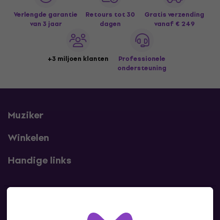
Verlengde garantie
Retours tot 30
Gratis verzending
van 3 jaar
dagen
vanaf € 249
+3 miljoen klanten
Professionele
ondersteuning
Muziker
Winkelen
Handige links
Contact