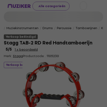
Alle categorieën
Muziekinstrumenten
Drums
Percussie
Tamboerijnen
Kla
Verkoop beëindigd
Stagg TAB-2 RD Red Handtamboerijn
5
/5
1 x beoordeeld
Merk:
Stagg
Productcode: .
1105230
Verkoop beëindigd