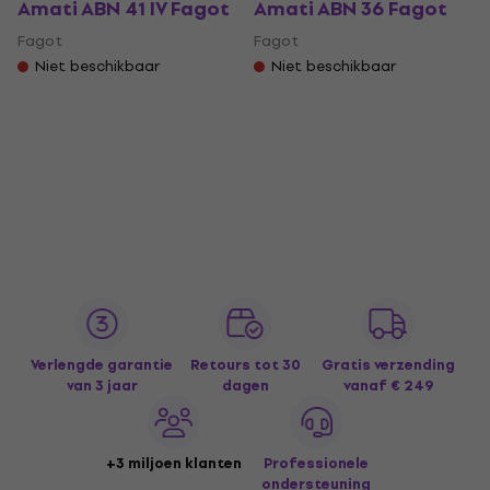
Amati ABN 41 IV Fagot
Amati ABN 36 Fagot
Fagot
Fagot
Niet beschikbaar
Niet beschikbaar
Verlengde garantie
Retours tot 30
Gratis verzending
van 3 jaar
dagen
vanaf € 249
+3 miljoen klanten
Professionele
ondersteuning