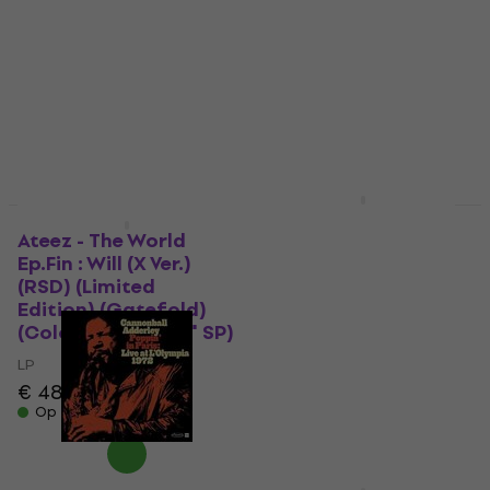
(Clear Coloured) (180
(140 g) (2 LP)
g) (LP)
LP
LP
4,5
/5
€ 41,30
€ 32,99
Op voorraad
Op voorraad
Rage Against The
Deal
Machine - Live On Tour
Ateez - The World
1993 (RSD 2025) (2 LP)
Ep.Fin : Will (X Ver.)
(RSD) (Limited
LP
Edition) (Gatefold)
5
/5
(Coloured) (LP + 7" SP)
€ 30,40
Op voorraad
LP
€ 48,70
Op voorraad