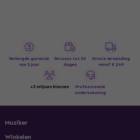
Verlengde garantie
Retours tot 30
Gratis verzending
van 3 jaar
dagen
vanaf € 249
+3 miljoen klanten
Professionele
ondersteuning
Muziker
Winkelen