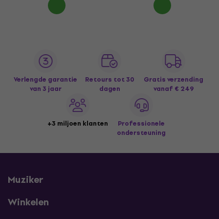
Verlengde garantie
Retours tot 30
Gratis verzending
van 3 jaar
dagen
vanaf € 249
+3 miljoen klanten
Professionele
ondersteuning
Muziker
Winkelen