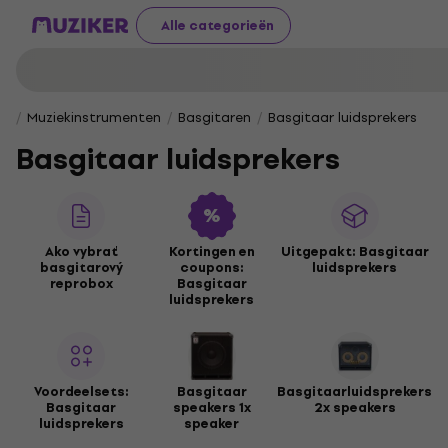
Alle categorieën
Muziekinstrumenten
Basgitaren
Basgitaar luidsprekers
Basgitaar luidsprekers
Ako vybrať
Kortingen en
Uitgepakt: Basgitaar
basgitarový
coupons:
luidsprekers
reprobox
Basgitaar
luidsprekers
Voordeelsets:
Basgitaar
Basgitaarluidsprekers
Basgitaar
speakers 1x
2x speakers
luidsprekers
speaker