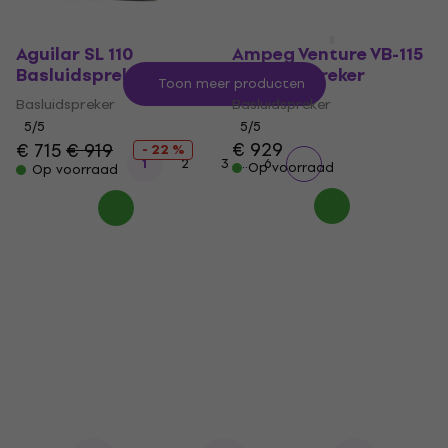
Aguilar SL 110
Ampeg Venture VB-115
Basluidspreker
Basluidspreker
Toon meer producten
Basluidspreker
Basluidspreker
5
/5
5
/5
€ 929
€ 715
€ 919
- 22 %
...
1
2
3
6
Op voorraad
Op voorraad