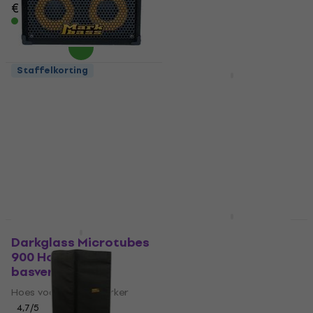
€ 369
€ 50
met code
MUZMUZ-
15
Op voorraad
€ 59
Op voorraad
Staffelkorting
Markbass Traveler 102
Hartke HyDrive HL410
P - 4 Basluidspreker
Basluidspreker
Basluidspreker
Basluidspreker
4
/5
4,5
/5
€ 947
€ 962
€ 535
€ 599
- 11 %
Op voorraad
Op voorraad
Boss BAC-KTN21B
Hoes voor
Darkglass Microtubes
basversterker
900 Hoes voor
basversterker
Hoes voor basversterker
Hoes voor basversterker
5
/5
€ 36
4,7
/5