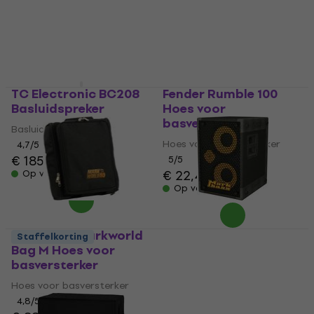
TC Electronic BC208
Fender Rumble 100
Basluidspreker
Hoes voor
basversterker
Basluidspreker
Hoes voor basversterker
4,7
/5
€ 185
5
/5
€ 22,40
Op voorraad
Op voorraad
Markbass Markworld
Markbass MB58R 102
Staffelkorting
Bag M Hoes voor
Pure Basluidspreker
basversterker
Basluidspreker
Hoes voor basversterker
5
/5
€ 681
4,8
/5