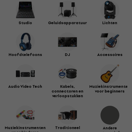
Studio
Geluidsapparatuur
Lichten
Hoofdtelefoons
DJ
Accessoires
Audio Video Tech
Kabels,
Muziekinstrumenten
connectoren en
voor beginners
verloopstukken
Muziekinstrumenten
Traditioneel
Andere