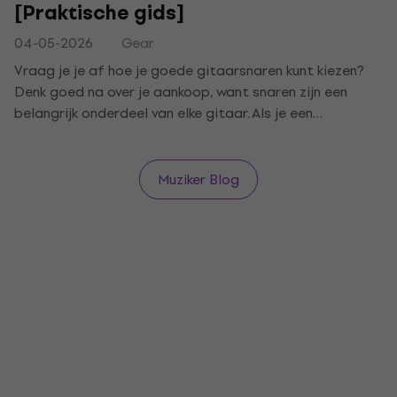
[Praktische gids]
04-05-2026
Gear
Vraag je je af hoe je goede gitaarsnaren kunt kiezen?
Denk goed na over je aankoop, want snaren zijn een
belangrijk onderdeel van elke gitaar. Als je een
instrument bespeelt, vooral in het begin, denk je er vaak
niet aan om ze te vervangen. Maar soms komt er een
moment dat het tijd is voor nieuwe snaren. Als je hebt
Muziker Blog
ontdekt dat je nieuwe snaren nodig hebt, hebben we een
handige gids voor je.