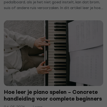
pedalboard, als je het niet goed instelt, kan dat brom,
suis of andere ruis veroorzaken. In dit artikel leer je hoe
je pedalen goed rangschikt, van stroom voorziet en
aardt, zodat je geluid helder is en geen storende
effecten heeft
Hoe leer je piano spelen – Concrete
handleiding voor complete beginners
04-05-2026
Learn