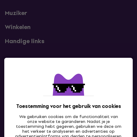
Muziker
Winkelen
Handige links
Contact
Neem contact met ons op
Toestemming voor het gebruik van cookies
We gebruiken cookies om de functionaliteit van
onze website te garanderen. Nadat je je
toestemming hebt gegeven, gebruiken we deze om
het verkeer te analyseren en advertenties op
advertentieplatforms van derden te personaliseren,