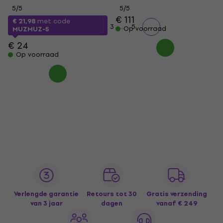
5
/5
5
/5
€ 111
€ 21,98
met code
...
1
2
3
5
Op voorraad
MUZMUZ-5
€ 24
Op voorraad
Verlengde garantie
Retours tot 30
Gratis verzending
van 3 jaar
dagen
vanaf € 249