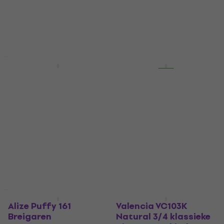
gitaar
5
/5
4,7
/5
€ 422,13
met code
€ 26
€ 38,80
MUZMUZ-5
- 33 %
Op voorraad
€ 449
Op voorraad
Staffelkorting
Nieuwsbriefkorting
Yamaha DBR10 Actieve
Revoltage Pixi 150
luidspreker
Battery Multi Batterij-
PA-systeem
Actieve luidspreker
Batterij-PA-systeem
4,9
/5
€ 411
€ 433
4,5
/5
- 5 %
€ 169
Op voorraad
Op voorraad
Deal
HAPPY HOUR
Alize Puffy 161
Valencia VC103K
Breigaren
Natural 3/4 klassieke