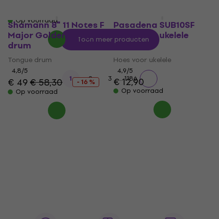
€ 17,60
€ 23,70
- 26 %
Op voorraad
Shamann 8" 11 Notes F
Pasadena SUB10SF
Major Golden Tongue
Hoes voor ukelele
Toon meer producten
drum
Grey
Tongue drum
Hoes voor ukelele
4,8
/5
4,9
/5
...
1
2
3
1186
€ 12,90
€ 49
€ 58,30
- 16 %
Op voorraad
Op voorraad