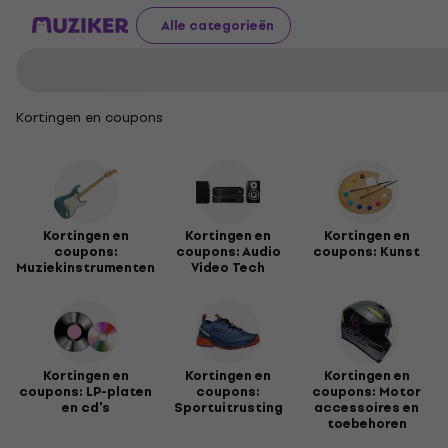
Alle categorieën
Kortingen en coupons
Kortingen en
Kortingen en
Kortingen en
coupons:
coupons: Audio
coupons: Kunst
Muziekinstrumenten
Video Tech
Kortingen en
Kortingen en
Kortingen en
coupons: LP-platen
coupons:
coupons: Motor
en cd's
Sportuitrusting
accessoires en
toebehoren