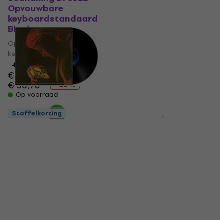
Opvouwbare
Death Of Peace Of
keyboardstandaard
Mind (Silver Vinyl) (2
Black
LP)
Opvouwbare
LP
keyboardstandaard
5
/5
€ 52,30
4,9
/5
€ 59,50
€ 23,90
- 12 %
€ 30,70
Op voorraad
- 22 %
Op voorraad
Staffelkorting
Deal
Electric Light
Alize Puffy Color 6051
Orchestra - Discovery
Breigaren
(Reissue) (LP)
Breigaren
LP
4,9
/5
5
/5
€ 2,45
met code
€ 21,60
€ 26
MUZMUZ-5
- 17 %
Op voorraad
€ 2,59
Op voorraad