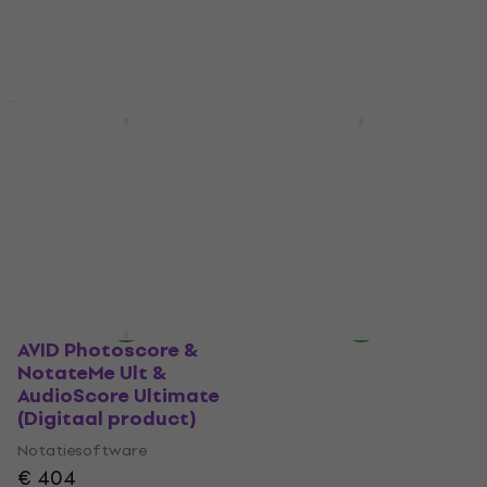
download
download
AVID Sibelius Ultimate
AVID Sibelius Artist 1Y
Perpetual AudioScore
Subscription NEW
(Digitaal product)
(Digitaal product)
Notatiesoftware
Notatiesoftware
€ 670
€ 780
€ 95
€ 122
- 14 %
- 22 %
Beschikbaar voor
Beschikbaar voor
download
download
AVID Photoscore &
NotateMe Ult &
AudioScore Ultimate
(Digitaal product)
Notatiesoftware
€ 404