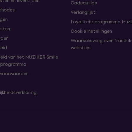
ten en levertijden
Cadeautips
thodes
Verlanglijst
lgen
Loyaliteitsprogramma Muzik
nsten
Cookie instellingen
open
Waarschuwing over fraudul
leid
websites
leid van het MUZIKER Smile
tsprogramma
 voorwaarden
jkheidsverklaring