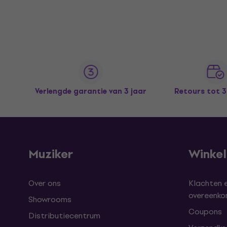
Verlengde garantie van 3 jaar
Retours tot 
Muziker
Winke
Over ons
Klachten 
overeenk
Showrooms
Coupons
Distributiecentrum