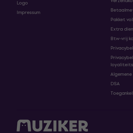
Verzendkos
Logo
Betaalme
Impressum
Pakket vo
Extra die
Btw-vrij k
Privacybe
Privacybe
loyalitei
Algemene
DSA
Toegankeli