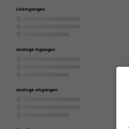
Ferrofish P
Linkingangen
audiosigna
Digitale audio
€ 639
Op voorraad bi
Analoge ingangen
Black Lion 
EXP Digital
audiosigna
Digitale audio
€ 982
Analoge uitgangen
Alleen op best
RME ADI-643
audiosigna
Digitale audio
€ 3.539