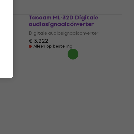
Alleen op bestelling
Tascam ML-32D Digitale
audiosignaalconverter
r
Digitale audiosignaalconverter
€ 3.222
Alleen op bestelling