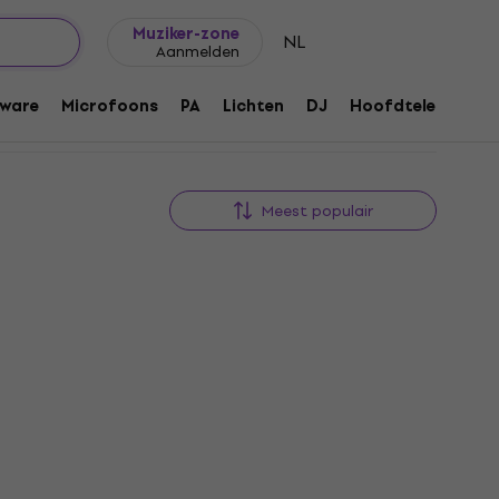
Cadeautips
FAQ
Muziker Blog
Muziker-zone
NL
Aanmelden
ware
Microfoons
PA
Lichten
DJ
Hoofdtelefoons
Meest populair