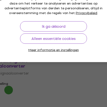
elling
Alleen op bestelling
deze om het verkeer te analyseren en advertenties op
advertentieplatforms van derden te personaliseren, altijd in
 Pro Digitale
overeenstemming met de regels van het
RME M-32 AD Digitale
Privacybeleid
.
alconverter
audiosignaalconverter
signaalconverter
Ik ga akkoord
Digitale audiosignaalconverte
€ 3.899
elling
Alleen op bestelling
Alleen essentiële cookies
Meer informatie en instellingen
 Logic Delta-Link
oax Digitale
alconverter
signaalconverter
elling