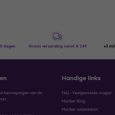
30 dagen
Gratis verzending
vanaf € 249
+3 mil
len
Handige links
en herroepingen van de
FAQ - Veelgestelde vragen
omst
Muziker Blog
Muziker cadeaubon