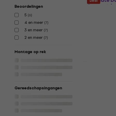
Audinate D
Deal
Output Ada
Beoordelingen
Digitale
5
(
6
)
audiosigna
4 en meer
(
7
)
Digitale audio
3 en meer
(
7
)
5
/5
€ 362
2 en meer
(
7
)
Onderweg
Montage op rek
Audinate D
2x2 Adapte
Digitale
audiosigna
Gereedschapsingangen
Digitale audio
5
/5
€ 242
€ 299
Op voorraad bi