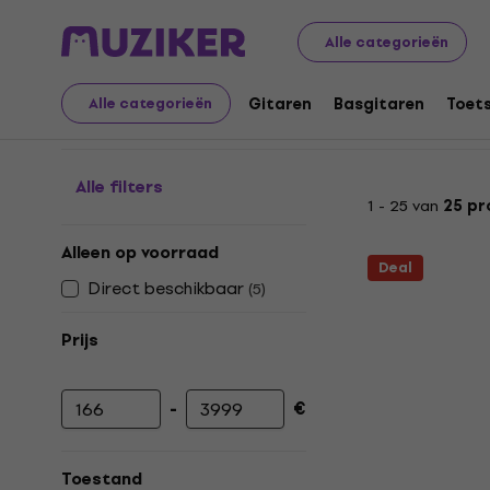
Muziekinstrumenten
Studio
Digitale converters
Alle categorieën
Digitale converters
Gitaren
Basgitaren
Toet
Alle categorieën
Alle filters
1 - 25 van
25 pr
Alleen op voorraad
Deal
Direct beschikbaar
(
5
)
Prijs
-
€
Minimumprijs
Maximumprijs
Toestand