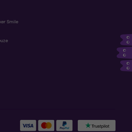
er Smile
euze