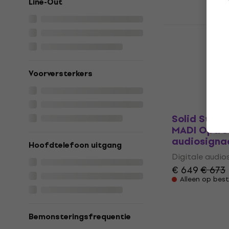
Line-Out
Alleen op best
RME M-32 AD
audiosigna
Digitale audio
€ 3.899
Voorversterkers
Alleen op best
Solid State
MADI OptiC
audiosigna
Hoofdtelefoon uitgang
Digitale audio
€ 649
€ 673
Alleen op best
Bemonsteringsfrequentie