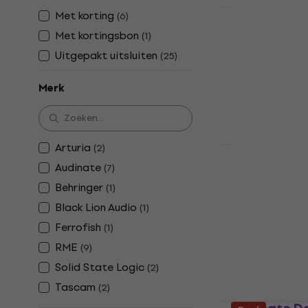
Met korting
(
6
)
HAPPY HOUR
Behringer 
Met kortingsbon
(
1
)
Digitale
Uitgepakt uitsluiten
(
25
)
audiosigna
Digitale audio
Merk
4,8
/5
€ 166
€ 193
Op voorraad
Arturia
(
2
)
Audinate
Solid State
(
7
)
Digitale
Behringer
(
1
)
audiosigna
Black Lion Audio
(
1
)
Digitale audio
Ferrofish
(
1
)
€ 799
€ 831
RME
(
9
)
Op voorraad
Solid State Logic
(
2
)
Tascam
(
2
)