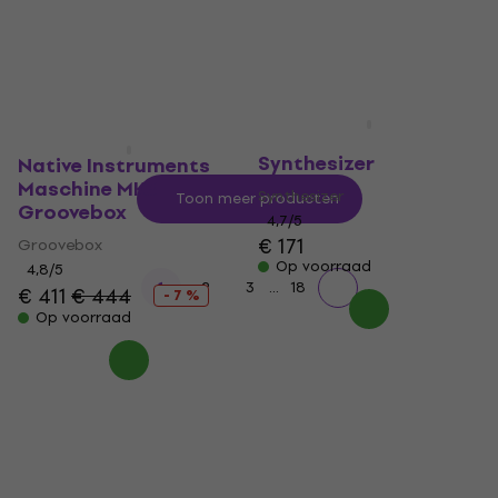
€ 216
MUZMUZ-5
Op voorraad
€ 3.199
Op voorraad
Korg Volca FM2
Synthesizer
Native Instruments
Maschine MK3
Synthesizer
Toon meer producten
Groovebox
4,7
/5
€ 171
Groovebox
Op voorraad
4,8
/5
...
1
2
3
18
€ 411
€ 444
- 7 %
Op voorraad