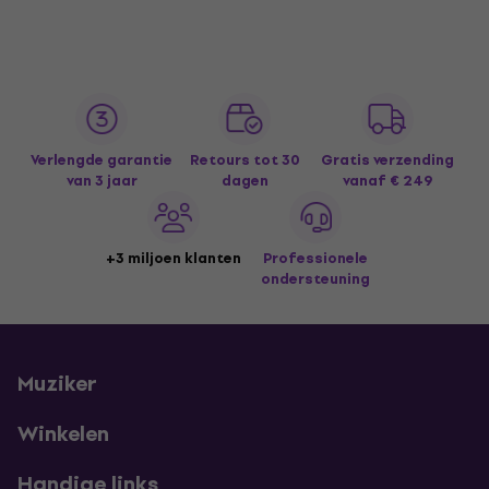
Verlengde garantie
Retours tot 30
Gratis verzending
van 3 jaar
dagen
vanaf € 249
+3 miljoen klanten
Professionele
ondersteuning
Muziker
Winkelen
Handige links