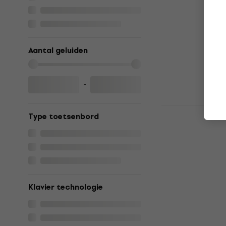
MIDI toetsenb
5
/5
€ 119
Op voorraad
Aantal geluiden
-
Novation La
Type toetsenbord
MK4 Black 
MIDI toetsenb
5
/5
€ 113
Op voorraad
Klavier technologie