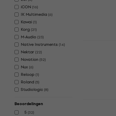
€ 85
iCON
(
16
)
Op voorraad
IK Multimedia
(
6
)
Kawai
(
1
)
Korg
(
21
)
M-Audio
(
23
)
Novation FL
Native Instruments
(
14
)
toetsenbor
Nektar
(
22
)
MIDI toetsenb
Novation
(
52
)
4,8
/5
Nux
(
6
)
€ 91
Op voorraad
Reloop
(
1
)
Roland
(
5
)
Studiologic
(
8
)
Behringer S
Beoordelingen
toetsenbor
5
(
32
)
MIDI toetsenb