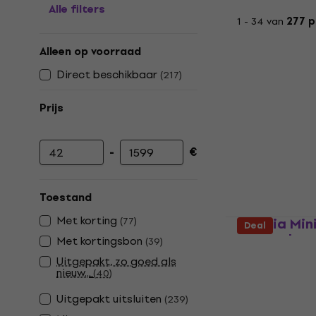
Alle filters
1 - 34 van
277 
Alleen op voorraad
Direct beschikbaar
(
217
)
Prijs
-
€
Minimumprijs
Maximumprijs
Toestand
Met korting
(
77
)
Arturia Min
Deal
toetsenbor
Met kortingsbon
(
39
)
MIDI toetsenb
Uitgepakt, zo goed als
nieuw...
(
40
)
4,9
/5
€ 92
Uitgepakt uitsluiten
(
239
)
Op voorraad