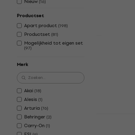
Nieuw
(
16
)
Productset
Apart product
(
198
)
Productset
(
81
)
Mogelijkheid tot eigen set
Arturia Key
(
97
)
mk3 MIDI t
MIDI toetsenb
Merk
4,9
/5
€ 219
€ 233
Op voorraad
Akai
(
18
)
Alesis
(
1
)
Arturia
(
76
)
Nektar SE61
Behringer
(
2
)
Carry-On
MIDI toetsenb
(
1
)
4,7
/5
ESI
(
6
)