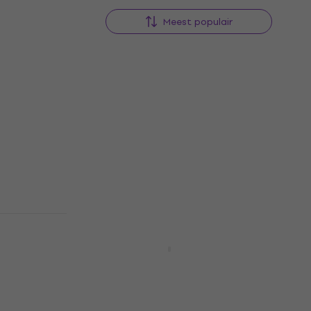
Meest populair
Nieuw
MIDI
Nieuw
Arturia MiniLab 37 MIDI
toetsenbord White
MIDI toetsenbord
€ 144
Op voorraad