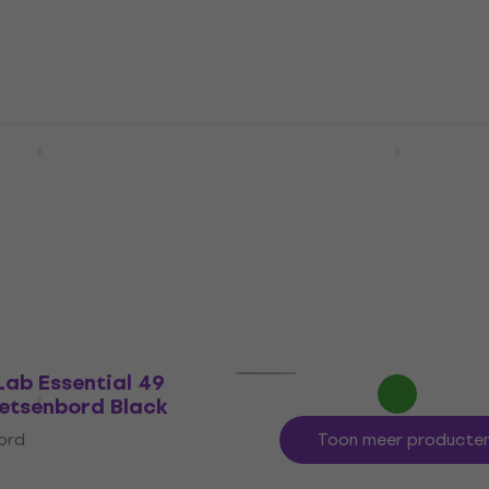
Lab 61 mk3 MIDI
Arturia KeyLab Essentia
d Black
mk3 MIDI toetsenbord B
ord
MIDI toetsenbord
5
/5
€ 375
met code
MUZMUZ-5
€ 399
Op voorraad
Lab Essential 49
oetsenbord Black
ord
Toon meer producte