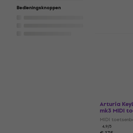
Op voorraad
Bedieningsknoppen
Arturia Key
toetsenbor
MIDI toetsenb
4,8
/5
€ 485
€ 499
Op voorraad
Arturia Key
mk3 MIDI t
MIDI toetsenb
4,9
/5