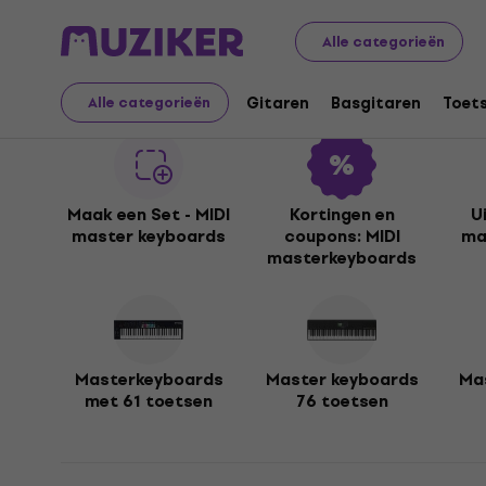
Muziekinstrumenten
Toetsen
MIDI masterkeyboards
Alle categorieën
MIDI masterkeyboards
Gitaren
Basgitaren
Toet
Alle categorieën
Maak een Set - MIDI
Kortingen en
U
master keyboards
coupons: MIDI
ma
masterkeyboards
Masterkeyboards
Master keyboards
Ma
met 61 toetsen
76 toetsen