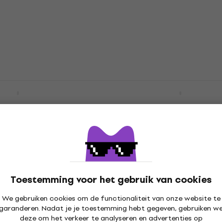
4,7
/5
€ 109
Op voorraad
gen Pro 61 MIDI
Arturia KeyLab Essential
d
mk3 MIDI toetsenbord B
ord
MIDI toetsenbord
4,9
/5
€ 215
Op voorraad
Toestemming voor het gebruik van cookies
Step mk2 MIDI
Novation Launchkey 61 
We gebruiken cookies om de functionaliteit van onze website te
d White
MIDI toetsenbord Black
garanderen. Nadat je je toestemming hebt gegeven, gebruiken w
deze om het verkeer te analyseren en advertenties op