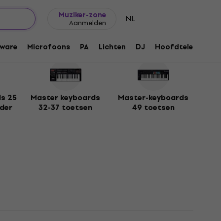
Cadeautips
FAQ
Muziker Blog
Muziker-zone
NL
Aanmelden
ware
Microfoons
PA
Lichten
DJ
Hoofdtelefoons
s 25
Master keyboards
Master-keyboards
der
32-37 toetsen
49 toetsen