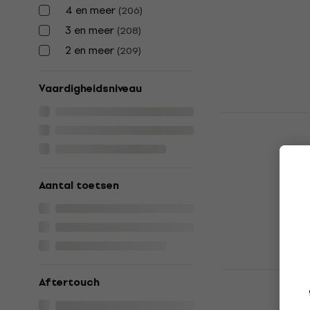
4 en meer
(
206
)
4,8
/5
€ 82,30
3 en meer
(
208
)
Op voorraad
2 en meer
(
209
)
Vaardigheidsniveau
M-Audio Oxy
toetsenbor
MIDI toetsenb
4,7
/5
Aantal toetsen
€ 229
Op voorraad
Arturia Key
Aftertouch
toetsenbor