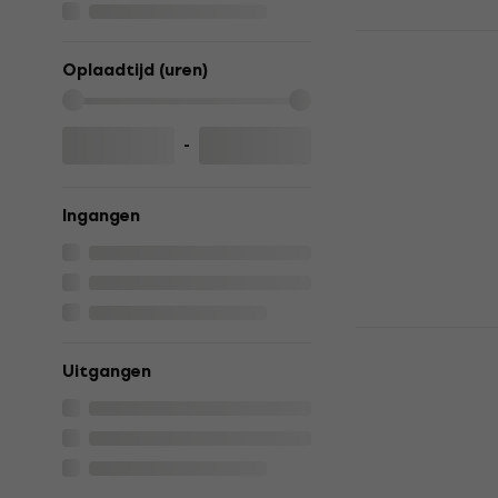
Arturia Key
toetsenbor
Oplaadtijd (uren)
MIDI toetsenb
4,8
/5
-
€ 918
met cod
€ 999
Ingangen
Op voorraad
Novation La
MK4 MIDI t
Uitgangen
MIDI toetsenb
5
/5
€ 138
met cod
€ 169