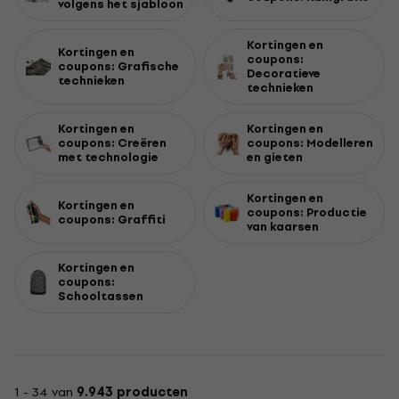
volgens het sjabloon
Kortingen en
Kortingen en
coupons:
coupons: Grafische
Decoratieve
technieken
technieken
Kortingen en
Kortingen en
coupons: Creëren
coupons: Modelleren
met technologie
en gieten
Kortingen en
Kortingen en
coupons: Productie
coupons: Graffiti
van kaarsen
Kortingen en
coupons:
Schooltassen
1 - 34 van
9.943 producten