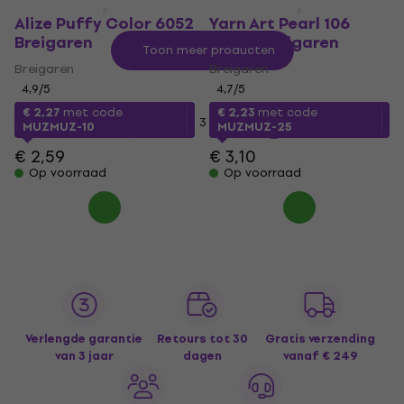
Alize Puffy Color 6052
Yarn Art Pearl 106
Breigaren
White Breigaren
Toon meer producten
Breigaren
Breigaren
4,9
/5
4,7
/5
€ 2,27
met code
€ 2,23
met code
...
1
2
3
293
MUZMUZ-10
MUZMUZ-25
€ 2,59
€ 3,10
Op voorraad
Op voorraad
Verlengde garantie
Retours tot 30
Gratis verzending
van 3 jaar
dagen
vanaf € 249