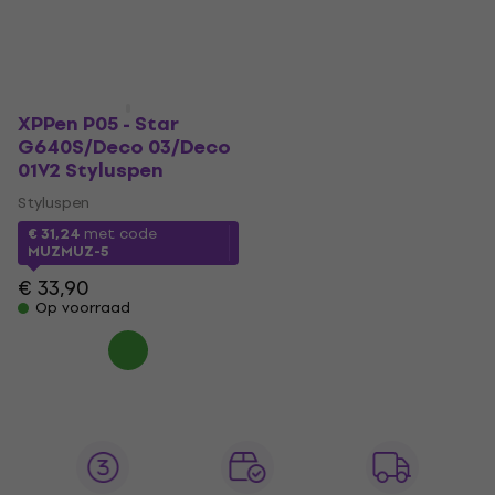
XPPen P05 - Star
G640S/Deco 03/Deco
01V2 Styluspen
Styluspen
€ 31,24
met code
MUZMUZ-5
€ 33,90
Op voorraad