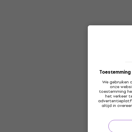
Toestemming v
We gebruiken c
onze websi
toestemming heb
het verkeer t
advertentieplatf
altijd in over