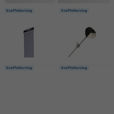
Staffelkorting
Staffelkorting
Staffelkorting
Staffelkorting
Stable CSN-1420
Stable GJ-02 Beater
Snarenmat voor
Beater
snaredrum
4,6
/5
Snarenmat voor snaredrum
€ 8,19
Op voorraad
4,5
/5
€ 4,89
Op voorraad