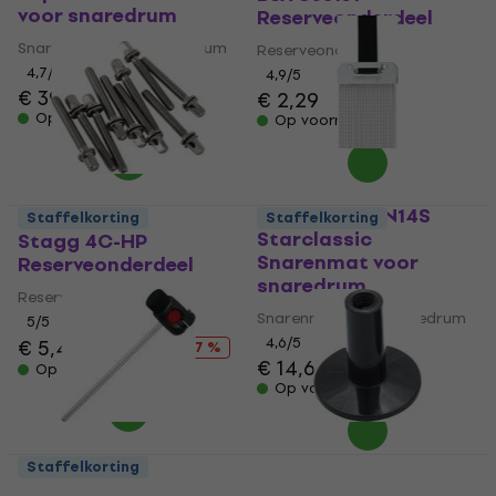
voor snaredrum
Reserveonderdeel
Snarenmat voor snaredrum
Reserveonderdeel
4,7
/5
4,9
/5
€ 39
€ 2,29
Op voorraad
Op voorraad
Tama MS20SN14S
Staffelkorting
Staffelkorting
Starclassic
Stagg 4C-HP
Snarenmat voor
Reserveonderdeel
snaredrum
Reserveonderdeel
Snarenmat voor snaredrum
5
/5
4,6
/5
€ 5,49
€ 6,59
- 17 %
€ 14,60
Op voorraad
Op voorraad
Staffelkorting
Tama CB900PS Power-
Gibraltar SC-19A