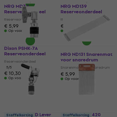
Staffelkorting
NRG MD74
NRG MD139
Reserveonderdeel
Reserveonderdeel
Reserveonderdeel
Reserveonderdeel
€ 5,99
€ 5,99
Op voorraad
Op voorraad
Dixon PSHK-7A
Reserveonderdeel
NRG ND131 Snarenmat
voor snaredrum
Reserveonderdeel
5
/5
Snarenmat voor snaredrum
€ 10,30
€ 5,99
Op voorraad
Op voorraad
Dixon PSHK-7D Lever
PureSound B1420
Staffelkorting
Staffelkorting