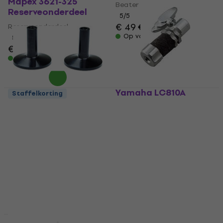
Mapex 3621-325
Beater
Reserveonderdeel
5
/5
€ 49
€ 50
Reserveonderdeel
Op voorraad
5
/5
€ 1,59
€ 1,79
Op voorraad
Yamaha LC810A
Staffelkorting
Reserveonderdeel
Yamaha PTS3A
Reserveonderdeel
Reserveonderdeel
Reserveonderdeel
4,8
/5
€ 24,40
4,5
/5
Op voorraad
€ 4,99
€ 6,59
- 24 %
Op voorraad
Gibraltar SC-CLF/4
Staffelkorting