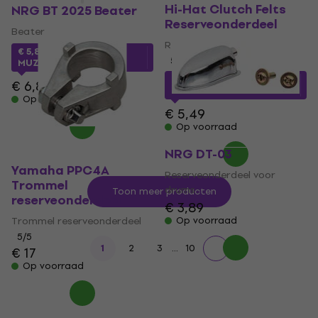
Hi-Hat Clutch Felts
NRG BT 2025 Beater
Reserveonderdeel
Beater
Reserveonderdeel
€ 5,87
met code
5
/5
MUZMUZ-10
€ 4,09
met code
€ 6,89
MUZMUZ-25
Op voorraad
€ 5,49
Op voorraad
NRG DT-03
Yamaha PPC4A
Reserveonderdeel voor
Trommel
drums
Toon meer producten
reserveonderdeel
€ 3,89
Trommel reserveonderdeel
Op voorraad
5
/5
...
1
2
3
10
€ 17
Op voorraad