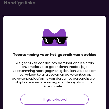
Handige links
Contact
Neem contact met ons op
Toestemming voor het gebruik van cookies
We gebruiken cookies om de functionaliteit van
onze website te garanderen. Nadat je je
toestemming hebt gegeven, gebruiken we deze om
het verkeer te analyseren en advertenties op
advertentieplatforms van derden te personaliseren,
altijd in overeenstemming met de regels van het
NL
Privacybeleid
.
Ik ga akkoord