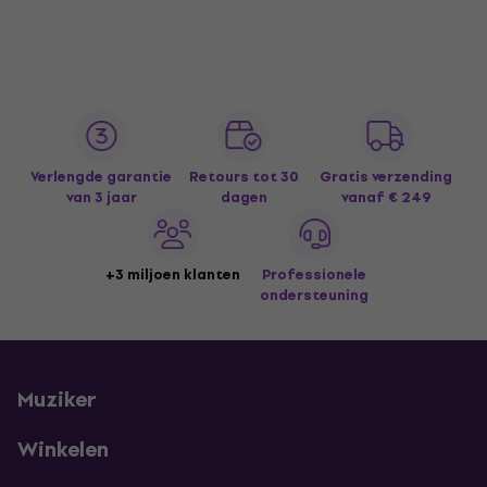
Verlengde garantie
Retours tot 30
Gratis verzending
van 3 jaar
dagen
vanaf € 249
+3 miljoen klanten
Professionele
ondersteuning
Muziker
Winkelen