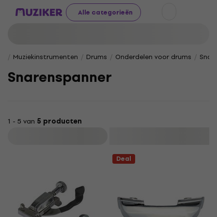
Alle categorieën
Muziekinstrumenten
Drums
Onderdelen voor drums
Snar
Snarenspanner
1 - 5 van
5 producten
Filteren
Deal