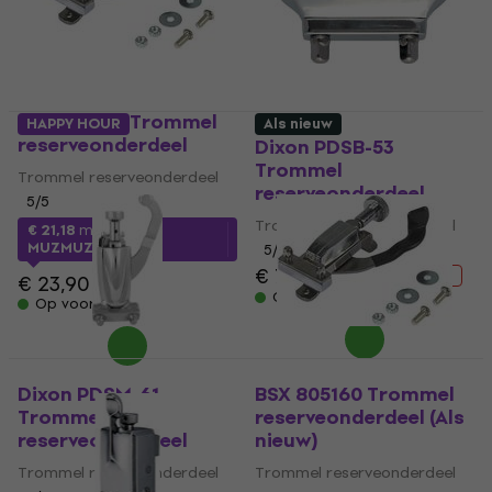
BSX 805160 Trommel
HAPPY HOUR
Als nieuw
reserveonderdeel
Dixon PDSB-53
Trommel
Trommel reserveonderdeel
reserveonderdeel
5
/5
Trommel reserveonderdeel
€ 21,18
met code
MUZMUZ-10
5
/5
€ 7,59
€ 9,59
- 21 %
€ 23,90
Op voorraad
Op voorraad
Dixon PDSM-61
BSX 805160 Trommel
Trommel
reserveonderdeel (Als
reserveonderdeel
nieuw)
Trommel reserveonderdeel
Trommel reserveonderdeel