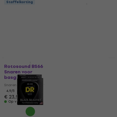
Staffelkorting
Staffelkorting
Rotosound RS66LDN
Olympia PF-
Snaren voor
B45100/FW Snaren
basgitaar
voor basgitaar
Snaren voor basgitaar
Snaren voor basgitaar
4,9
/5
4,5
/5
€ 22,60
€ 23,90
Op voorraad
Op voorraad
Rotosound BS66
Rotosound RB50
Snaren voor
Snaren voor
basgitaar
basgitaar
Snaren voor basgitaar
Snaren voor basgitaar
4,9
/5
4,6
/5
€ 23,50
€ 18,40
Op voorraad
Op voorraad