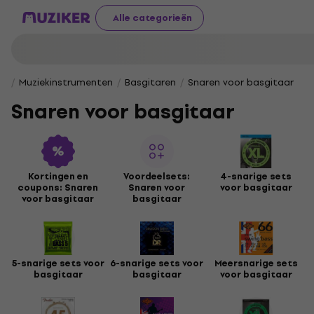
Alle categorieën
Muziekinstrumenten
Basgitaren
Snaren voor basgitaar
Snaren voor basgitaar
Kortingen en
Voordeelsets:
4-snarige sets
coupons: Snaren
Snaren voor
voor basgitaar
voor basgitaar
basgitaar
5-snarige sets voor
6-snarige sets voor
Meersnarige sets
basgitaar
basgitaar
voor basgitaar