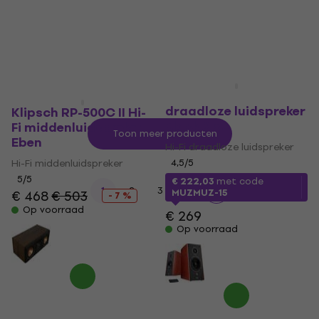
Edifier R2000DB Hi-Fi
draadloze luidspreker
Klipsch RP-500C II Hi-
Black 2 st.
Fi middenluidspreker
Toon meer producten
Eben
Hi-Fi draadloze luidspreker
Hi-Fi middenluidspreker
4,5
/5
5
/5
€ 222,03
met code
...
1
2
3
10
MUZMUZ-15
€ 468
€ 503
- 7 %
Op voorraad
€ 269
Op voorraad