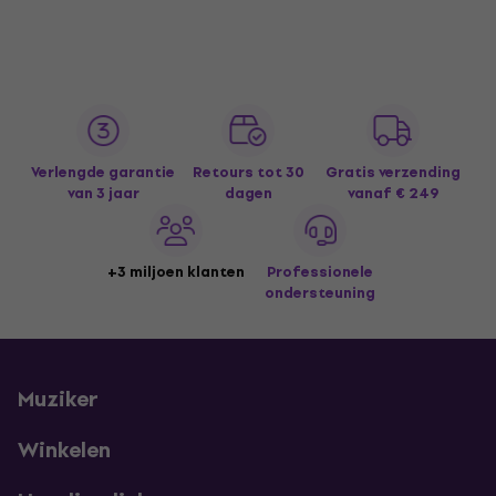
Verlengde garantie
Retours tot 30
Gratis verzending
van 3 jaar
dagen
vanaf € 249
+3 miljoen klanten
Professionele
ondersteuning
Muziker
Winkelen