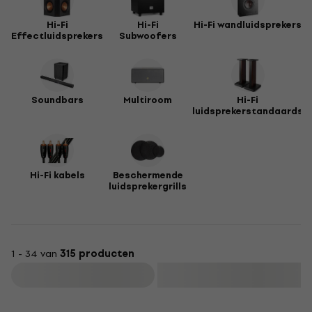
Hi-Fi
Hi-Fi
Hi-Fi wandluidsprekers
Effectluidsprekers
Subwoofers
Soundbars
Multiroom
Hi-Fi
luidsprekerstandaards
Hi-Fi kabels
Beschermende
luidsprekergrills
1 - 34 van
315 producten
Filteren