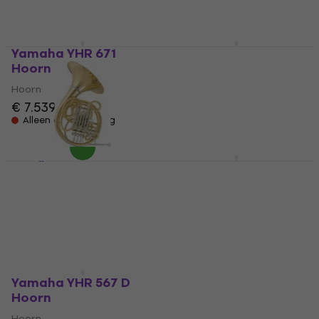
Alleen op bestelling
Alleen op bestelling
Yamaha YHR 671
Yamaha YHR 567 GDB
Hoorn
Hoorn
Hoorn
Hoorn
€ 7.539
€ 5.111
Alleen op bestelling
Alleen op bestelling
V. F. Červený CHR 681D
Yamaha YHR 314 II
Hoorn
Hoorn
Hoorn
Hoorn
€ 5.519
€ 1.899
Alleen op bestelling
Alleen op bestelling
Yamaha YHR 567 D
Hoorn
Hoorn