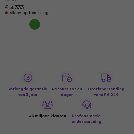
€ 4.333
Alleen op bestelling
Verlengde garantie
Retours tot 30
Gratis verzending
van 3 jaar
dagen
vanaf € 249
+3 miljoen klanten
Professionele
ondersteuning