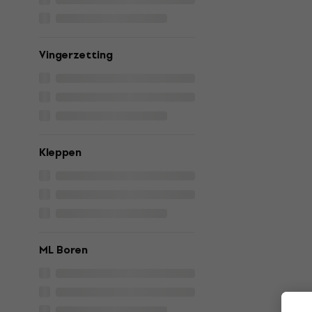
Vingerzetting
Kleppen
ML Boren