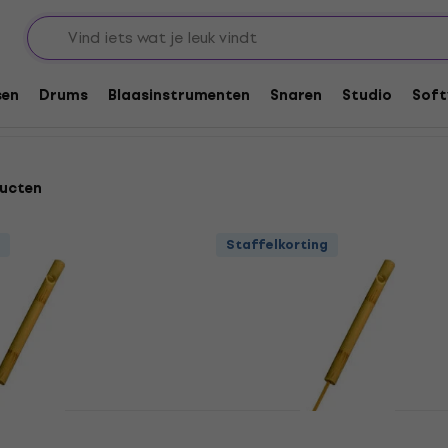
s
sen
Drums
Blaasinstrumenten
Snaren
Studio
Soft
ucten
Staffelkorting
001 Effect Pijp
Terre 38640002 Effect 