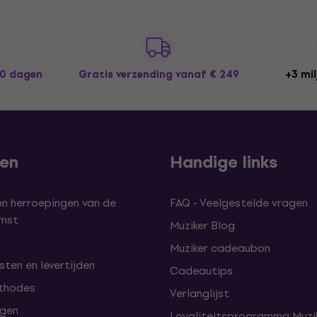
30 dagen
Gratis verzending
vanaf € 249
+3 mil
len
Handige links
en herroepingen van de
FAQ - Veelgestelde vragen
omst
Muziker Blog
Muziker cadeaubon
ten en levertijden
Cadeautips
thodes
Verlanglijst
lgen
Loyaliteitsprogramma Muzik