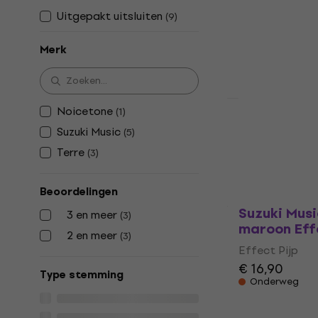
Uitgepakt uitsluiten
(
9
)
Effect Pijp
3,7
/5
Merk
€ 2,99
€ 3,0
Op voorraad
Noicetone
(
1
)
Terre 38640
Suzuki Music
(
5
)
Effect Pijp
Terre
(
3
)
3,3
/5
€ 9,79
Beoordelingen
Op voorraad
Suzuki Musi
3 en meer
(
3
)
maroon Effe
2 en meer
(
3
)
Effect Pijp
€ 16,90
Type stemming
Onderweg