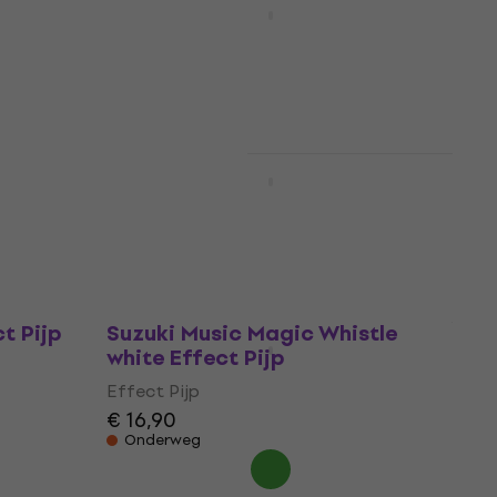
Effect Pijp
Effect Pijp
€ 2,59
Op voorraad
tle
Suzuki Music Bird call Effect
Pijp
Effect Pijp
€ 23,90
Onderweg
t Pijp
Suzuki Music Magic Whistle
white Effect Pijp
Effect Pijp
€ 16,90
Onderweg