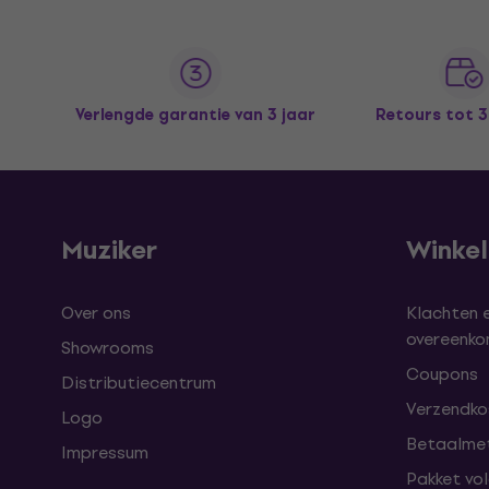
Verlengde garantie van 3 jaar
Retours tot 
Muziker
Winke
Over ons
Klachten 
overeenk
Showrooms
Coupons
Distributiecentrum
Verzendkos
Logo
Betaalme
Impressum
Pakket vo