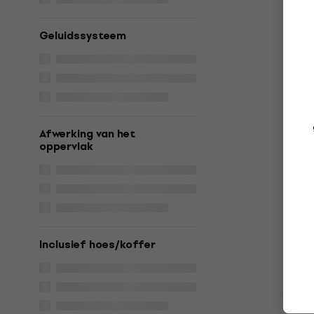
Geluidssysteem
Afwerking van het
oppervlak
Inclusief hoes/koffer