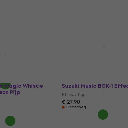
Effect Pijp
3,7
/5
9
€ 6,09
Op voorraad
Suzuki Music Magic Whis
green Effect Pijp
093 Effect Pijp
Effect Pijp
€ 16,90
Onderweg
c Magic Whistle
Suzuki Music BCK-1 Effec
ct Pijp
Effect Pijp
€ 27,90
Onderweg