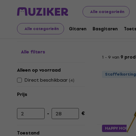
Muziekinstrumenten
Blaasinstrumenten
Effectfluitje
Alle categorieën
Effectfluitjes
Gitaren
Basgitaren
Toet
Alle categorieën
Alle filters
1 - 9 van
9 prod
Alleen op voorraad
Staffelkorting
Direct beschikbaar
(
4
)
Prijs
-
€
Minimumprijs
Maximumprijs
HAPPY HOUR
Toestand
Terre 38640