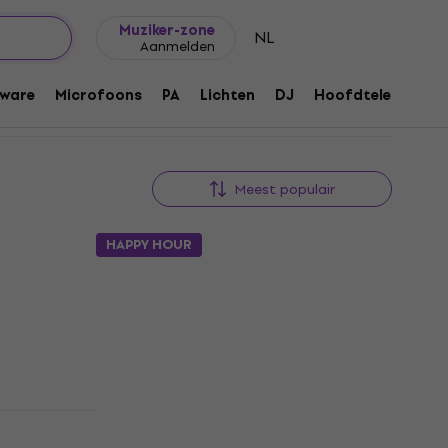
Cadeautips
FAQ
Muziker Blog
Muziker-zone
NL
Aanmelden
ware
Microfoons
PA
Lichten
DJ
Hoofdtelefoons
Meest populair
HAPPY HOUR
Pijp
Noicetone S049-1 6x5,8cm