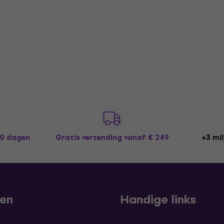
30 dagen
Gratis verzending
vanaf € 249
+3 mil
len
Handige links