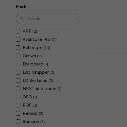
Behringer 
Merk
EUROPOWER
Versterker
4,6
/5
ART
(
2
)
€ 288
€ 310
Avantone Pro
(
2
)
Op voorraad
Behringer
(
16
)
Behringer 
Crown
(
12
)
Versterker
Dynacord
(
4
)
4,5
/5
Lab Gruppen
€ 153
(
2
)
Op voorraad
LD Systems
(
3
)
NEXT Audiocom
(
1
)
Behringer 
QSC
(
1
)
Versterker
RCF
(
3
)
4,4
/5
Reloop
(
3
)
€ 234
Op voorraad
Samson
(
3
)