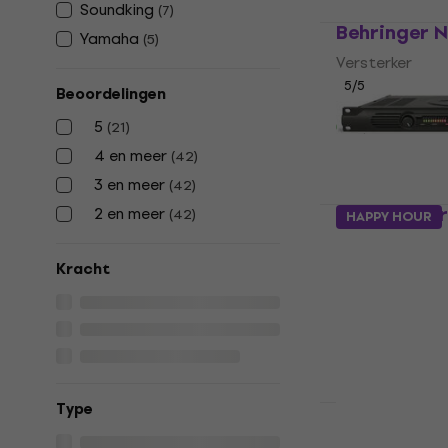
Soundking
(
7
)
Behringer 
Yamaha
(
5
)
Versterker
5
/5
Beoordelingen
€ 532
5
(
21
)
Op voorraad
4 en meer
(
42
)
3 en meer
(
42
)
Samson Ser
2 en meer
(
42
)
HAPPY HOUR
Versterker
Kracht
5
/5
€ 227
Op voorraad
Type
Reloop Dom