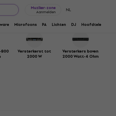
Cadeautips
FAQ
Muziker Blog
Muziker-zone
NL
Aanmelden
ware
Microfoons
PA
Lichten
DJ
Hoofdtelefoons
0-800
Versterkerst tot
Versterkers boven
m
2000 W
2000 Watt-4 Ohm