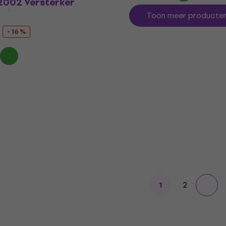
2002 Versterker
Toon meer producte
- 16 %
2
1