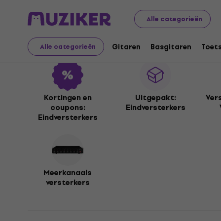
Muziekinstrumenten
Geluidsapparatuur
Eindversterk
Alle categorieën
Eindversterkers
Gitaren
Basgitaren
Toet
Alle categorieën
Kortingen en
Uitgepakt:
Ver
coupons:
Eindversterkers
Eindversterkers
Meerkanaals
versterkers