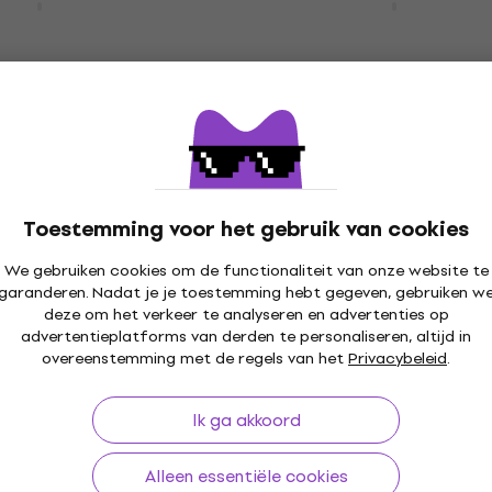
Versterker
4,5
/5
€ 393
Op voorraad
inance 1402 MK2
Crown XLS 2502 Verster
Versterker
Toestemming voor het gebruik van cookies
5
/5
We gebruiken cookies om de functionaliteit van onze website te
€ 698
€ 728
- 4 %
garanderen. Nadat je je toestemming hebt gegeven, gebruiken w
Op voorraad
deze om het verkeer te analyseren en advertenties op
advertentieplatforms van derden te personaliseren, altijd in
overeenstemming met de regels van het
Privacybeleid
.
Dynacord L2800FD Vers
HAPPY HOUR
BA2300 Versterker
Versterker
Ik ga akkoord
5
/5
€ 1.244,47
met code
MUZMUZ-1
Alleen essentiële cookies