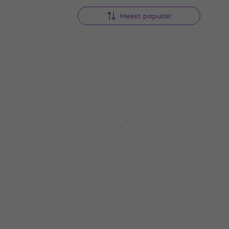
Meest populair
terker
Behringer NX3000 Versterker
Versterker
4,9
/5
€ 281
Op voorraad
terker
Behringer NX4-6000