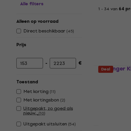
Alle filters
1 - 34 van
64 p
Alleen op voorraad
Direct beschikbaar
(
45
)
Prijs
-
€
Minimumprijs
Maximumprijs
Behringer K
Deal
Versterker
Toestand
4,7
/5
€ 248
Met korting
(
11
)
Op voorraad
Met kortingsbon
(
2
)
Uitgepakt, zo goed als
nieuw...
(
10
)
Uitgepakt uitsluiten
(
54
)