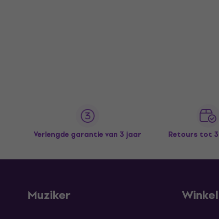
Verlengde garantie van 3 jaar
Retours tot 
Muziker
Winke