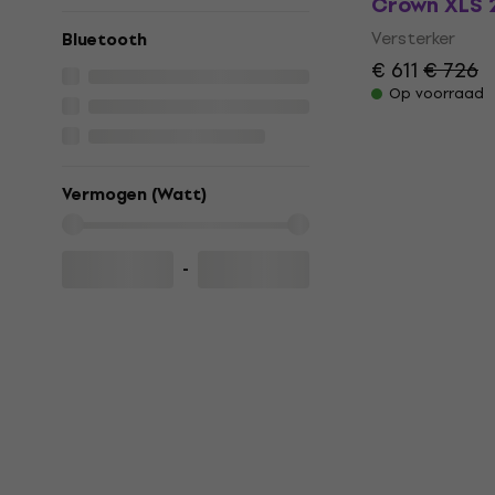
Crown XLS 
Versterker
Bluetooth
€ 611
€ 726
Op voorraad
Vermogen (Watt)
-