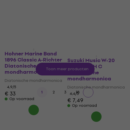
mondharmonica
Diatonische
mondharmonica
Diatonische mondharmonica
Diatonische mondharmonica
4,8
/5
€ 33
4,9
/5
€ 34
Op voorraad
Op voorraad
Hohner Marine Band
1896 Classic A-Richter
Suzuki Music W-20
Diatonische
Winner 20H C
Toon meer producten
mondharmonica
Diatonische
mondharmonica
Diatonische mondharmonica
4,9
/5
Diatonische mondharmonica
...
1
2
3
18
€ 33
4,4
/5
Op voorraad
€ 7,49
Op voorraad