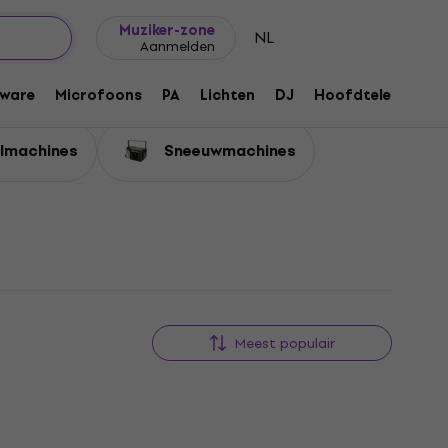
Cadeautips
FAQ
Muziker Blog
Muziker-zone
NL
Aanmelden
ware
Microfoons
PA
Lichten
DJ
Hoofdtelefoons
lmachines
Sneeuwmachines
Meest populair
Staffelkorting