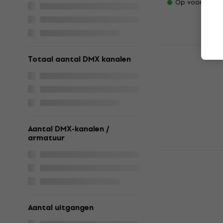
Op voorraad
Totaal aantal DMX kanalen
ADJ water 
Navullingen
Navullingen vo
5
/5
€ 18,40
Op voorraad
Aantal DMX-kanalen /
armatuur
Light4Me F
Nevelmachi
Nevelmachine
4,3
/5
€ 53
€ 54
Aantal uitgangen
Op voorraad