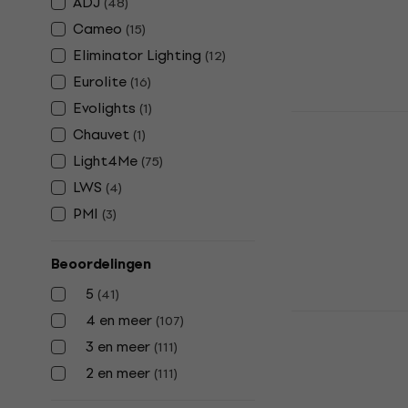
ADJ
(
48
)
Bellenblaasma
Cameo
(
15
)
€ 124
Eliminator Lighting
(
12
)
Op voorraad
Eurolite
(
16
)
Evolights
(
1
)
Light4Me B
Chauvet
(
1
)
Bellenblaa
Light4Me
(
75
)
Bellenblaasma
LWS
(
4
)
4,4
/5
€ 52,10
€ 52
PMI
(
3
)
Op voorraad
Beoordelingen
5
(
41
)
Light4Me J
4 en meer
(
107
)
Nevelmachi
3 en meer
(
111
)
Nevelmachine
2 en meer
(
111
)
4,7
/5