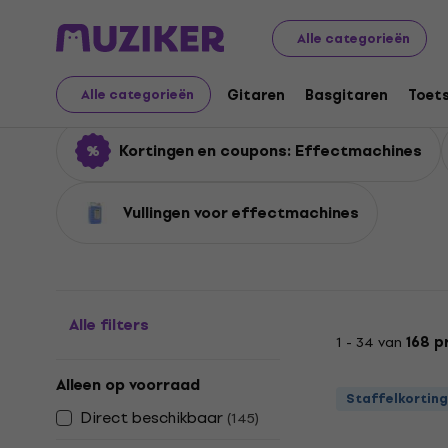
Muziekinstrumenten
Lichten
Effectmachines
Alle categorieën
Effectmachines
Gitaren
Basgitaren
Toet
Alle categorieën
Kortingen en coupons: Effectmachines
Vullingen voor effectmachines
Alle filters
1 - 34 van
168 p
Alleen op voorraad
Staffelkorting
Direct beschikbaar
(
145
)