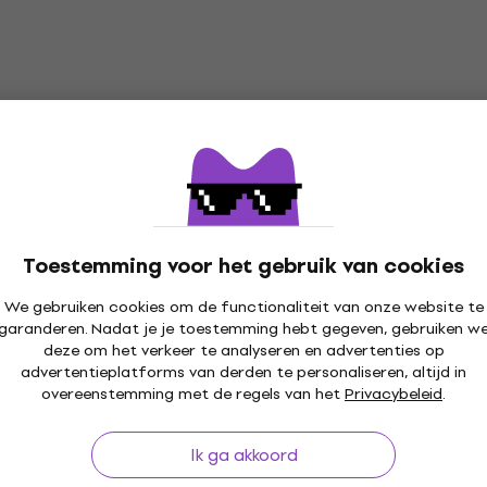
4,3
/5
ode
MUZMUZ-20
€ 37
€ 47,80
- 23 %
Op voorraad
ET 1200 LED
LWS 900W Nevelmachin
ne
Nevelmachine
€ 59
Toestemming voor het gebruik van cookies
Op voorraad
ode
MUZMUZ-15
We gebruiken cookies om de functionaliteit van onze website te
garanderen. Nadat je je toestemming hebt gegeven, gebruiken w
deze om het verkeer te analyseren en advertenties op
0009 Aromatische
ADJ Entour Venue Hazer
Deal
advertentieplatforms van derden te personaliseren, altijd in
illa 20 ml
overeenstemming met de regels van het
Privacybeleid
.
Hazer
ssentie
5
/5
Ik ga akkoord
€ 550,37
met code
MUZMUZ-5