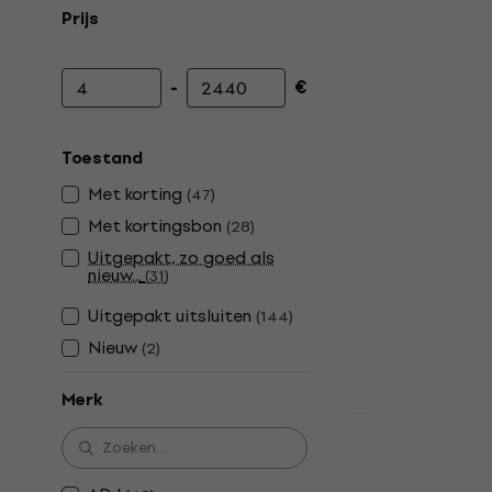
Prijs
-
€
Minimumprijs
Maximumprijs
Toestand
Met korting
(
47
)
Met kortingsbon
(
28
)
Nieuw
ADJ bubble 
Uitgepakt, zo goed als
nieuw...
(
31
)
L Navulling
bubbelmach
Uitgepakt uitsluiten
(
144
)
Navullingen vo
Nieuw
(
2
)
4,6
/5
€ 10,30
met co
Merk
€ 16,90
Light4Me B
Op voorraad
300W Belle