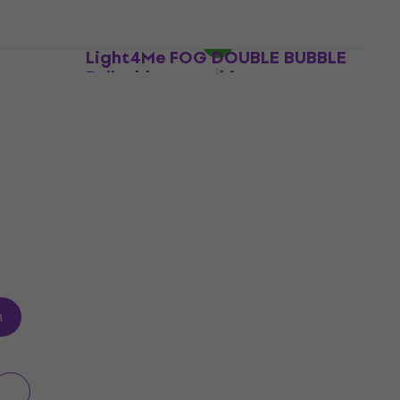
€ 279
Op voorraad
Light4Me FOG DOUBLE BUBBLE
Bellenblaasmachine
 Mega
voor
Bellenblaasmachine
€ 245
Op voorraad
es
n