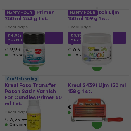
Kreul 90982 Primer
Kreul Art Potch Lijm
HAPPY HOUR
HAPPY HOUR
250 ml 254 g 1 st.
150 ml 159 g 1 st.
Decoupage
Decoupage
€ 4,95
met code
€ 5,96
met code
MUZMUZ-50
MUZMUZ-10
€ 9,99
€ 6,99
Op voorraad
Op voorraad
Staffelkorting
Kreul Foto Transfer
Kreul 24391 Lijm 150 ml
Potch Satin Varnish
158 g 1 st.
For Candles Primer 50
Decoupage
ml 1 st.
€ 4,69
€ 4,79
Decoupage
Op voorraad
€ 3,29
€ 3,33
Op voorraad