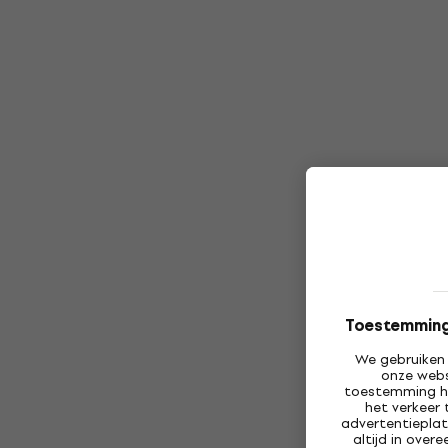
Toestemming 
We gebruiken 
onze webs
toestemming h
het verkeer 
advertentieplat
altijd in ove