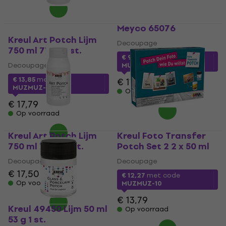
Meyco 65076
Kreul Art Potch Lijm
Decoupage
750 ml 771 g 1 st.
€ 9,07
met code
Decoupage
MUZMUZ-20
€ 13,85
met code
€ 11,90
MUZMUZ-20
Op voorraad
€ 17,79
Op voorraad
Kreul Art Potch Lijm
Kreul Foto Transfer
750 ml 797 g 1 st.
Potch Set 2 2 x 50 ml
Decoupage
Decoupage
€ 17,50
€ 17,80
€ 12,27
met code
Op voorraad
MUZMUZ-10
€ 13,79
Kreul 49450 Lijm 50 ml
Op voorraad
53 g 1 st.