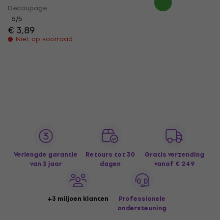
Decoupage
5
/5
€ 3,89
Niet op voorraad
Verlengde garantie
Retours tot 30
Gratis verzending
van 3 jaar
dagen
vanaf € 249
+3 miljoen klanten
Professionele
ondersteuning