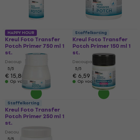
HAPPY HOUR
Staffelkorting
Kreul Foto Transfer
Kreul Foto Transfer
Potch Primer 750 ml 1
Potch Primer 150 ml 1
st.
st.
Decoupage
Decoupage
5
/5
5
/5
€ 15,80
€ 16
€ 6,59
Op voorraad
Op voorraad
Staffelkorting
Kreul Foto Transfer
Kreul Foto Transfer
Potch Primer 250 ml 1
Potch Varnish Gloss
st.
Primer 50 ml 1 st.
Decoupage
Decoupage
€ 4,29
5
/5