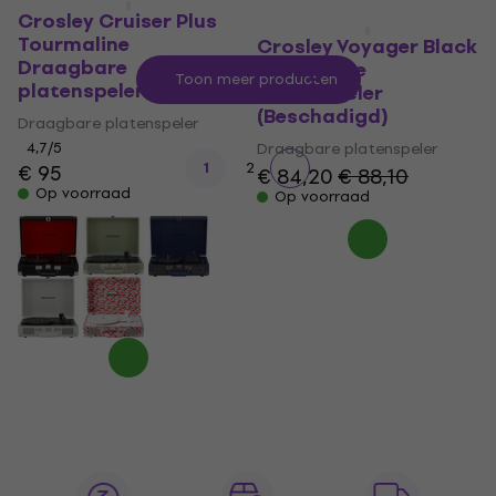
Crosley Cruiser Plus
Tourmaline
Crosley Voyager Black
Draagbare
Draagbare
Toon meer producten
platenspeler
platenspeler
(Beschadigd)
Draagbare platenspeler
4,7
/5
Draagbare platenspeler
1
2
€ 95
€ 84,20
€ 88,10
Op voorraad
Op voorraad