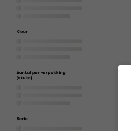
Kleur
Aantal per verpakking
(stuks)
Serie