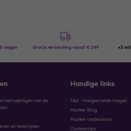
30 dagen
Gratis verzending
vanaf € 249
+3 mil
len
Handige links
en herroepingen van de
FAQ - Veelgestelde vragen
omst
Muziker Blog
Muziker cadeaubon
ten en levertijden
Cadeautips