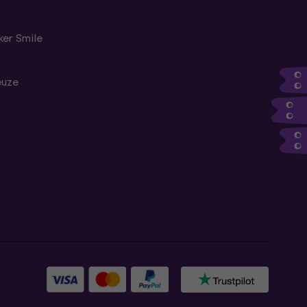
er Smile
euze