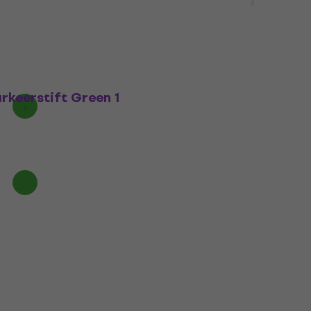
s Pastel
Markeerstift
t Pastel 6 stuks
€ 1,79
€ 2,49
Op voorraad
arkeerstift Green 1