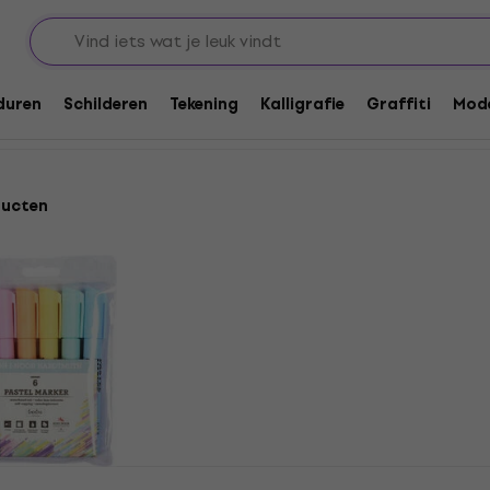
rs
Markeerstiften
duren
Schilderen
Tekening
Kalligrafie
Graffiti
Mode
ducten
 Set of
Jovi 1816 Markeerstift Pi