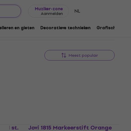
Cadeautips
FAQ
Muziker Blog
Muziker-zone
NL
Aanmelden
lleren en gieten
Decoratieve technieken
Grafische techn
Meest populair
nk 1 st.
Jovi 1815 Markeerstift Orange