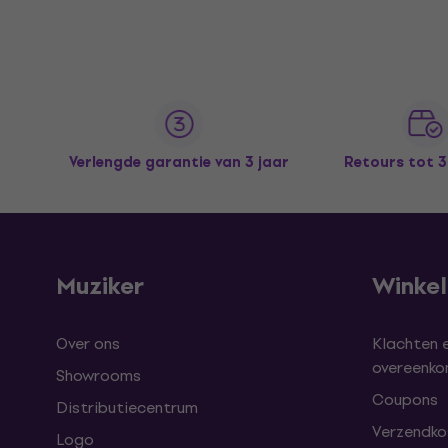
Verlengde garantie van 3 jaar
Retours tot 
Muziker
Winke
Over ons
Klachten 
overeenk
Showrooms
Coupons
Distributiecentrum
Verzendkos
Logo