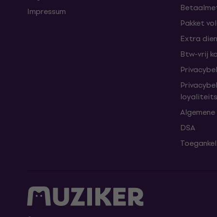
Betaalme
Impressum
Pakket vo
Extra die
Btw-vrij k
Privacybe
Privacybe
loyalitei
Algemene
DSA
Toegankeli