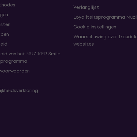
thodes
Verlanglijst
lgen
Loyaliteitsprogramma Muzik
nsten
Cookie instellingen
open
Waarschuwing over fraudul
leid
websites
leid van het MUZIKER Smile
tsprogramma
 voorwaarden
jkheidsverklaring