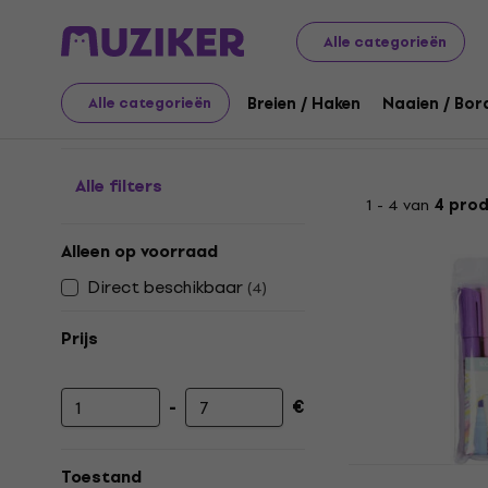
Kunst
Tekening
Markeerstiften / Markers / Highlighte
Alle categorieën
Markeerstiften
Breien / Haken
Naaien / Bor
Alle categorieën
Alle filters
1 - 4 van
4 pro
Alleen op voorraad
Direct beschikbaar
(
4
)
Prijs
-
€
Minimumprijs
Maximumprijs
KOH-I-NOOR
Toestand