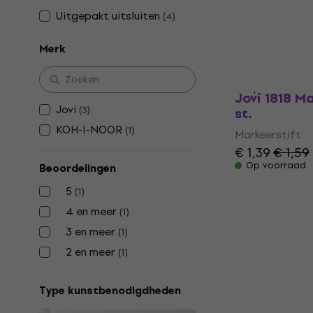
Highlighter
Uitgepakt uitsluiten
(
4
)
Markeerstif
Markeerstift
Merk
5
/5
€ 6,19
Op voorraad
Jovi 1818 M
Jovi
(
3
)
st.
KOH-I-NOOR
(
1
)
Markeerstift
€ 1,39
€ 1,59
Op voorraad
Beoordelingen
5
(
1
)
4 en meer
(
1
)
3 en meer
(
1
)
2 en meer
(
1
)
Type kunstbenodigdheden