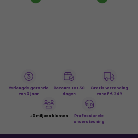
Verlengde garantie
Retours tot 30
Gratis verzending
van 3 jaar
dagen
vanaf € 249
+3 miljoen klanten
Professionele
ondersteuning