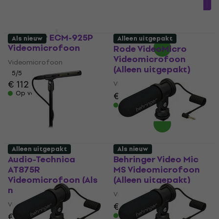
MUZMUZ-5
Op voorraad
€ 41,90
Op voorraad
Monacor ECM-925P
Als nieuw
Alleen uitgepakt
Videomicrofoon
Rode VideoMicro
Videomicrofoon
Videomicrofoon
(Alleen uitgepakt)
5
/5
€ 112
Videomicrofoon
Op voorraad
€ 66,20
€ 67,32
Op voorraad
Alleen uitgepakt
Als nieuw
Audio-Technica
Behringer Video Mic
AT875R
MS Videomicrofoon
Videomicrofoon (Als
(Alleen uitgepakt)
nieuw)
Videomicrofoon
Videomicrofoon
€ 41,20
€ 44,80
€ 164
€ 169,29
Op voorraad