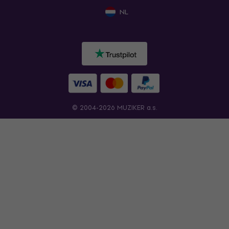
NL
© 2004-2026 MUZIKER a.s.