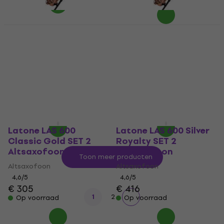
Latone LAS 600
Latone LAS 600
Antique Brass
Antique Brass
Altsaxofoon (Alleen
Altsaxofoon (Als
uitgepakt)
nieuw)
Altsaxofoon
Altsaxofoon
€ 308
€ 320
€ 307
€ 314
Op voorraad
Op voorraad
Latone LAS 600
Latone LAS 600 Silver
Classic Gold SET 2
Royalty SET 2
Altsaxofoon
Altsaxofoon
Toon meer producten
Altsaxofoon
Altsaxofoon
4,6
/5
4,6
/5
€ 305
€ 416
1
2
Op voorraad
Op voorraad