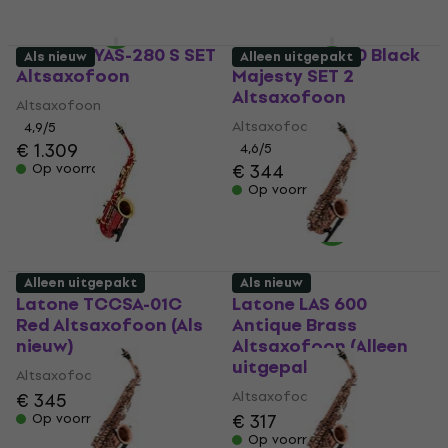
Yamaha YAS-280 S SET
Latone LAS 600 Black
Als nieuw
Alleen uitgepakt
Altsaxofoon
Majesty SET 2
Altsaxofoon
Altsaxofoon
Altsaxofoon
4,9
/5
€ 1.309
4,6
/5
€ 344
Op voorraad
Op voorraad
Alleen uitgepakt
Als nieuw
Latone TCCSA-01C
Latone LAS 600
Red Altsaxofoon (Als
Antique Brass
nieuw)
Altsaxofoon (Alleen
uitgepakt)
Altsaxofoon
Altsaxofoon
€ 345
€ 317
Op voorraad
Op voorraad