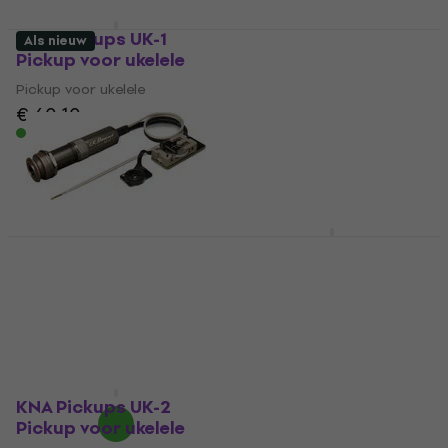
KNA Pickups UK-1
L.R. Baggs Five.O
Als nieuw
Pickup voor ukelele
Pickup voor ukelele
Pickup voor ukelele
Pickup voor ukelele
€ 60,10
€ 199
Op voorraad
Op voorraad
Ortega MAGUSX/U
Pickup voor ukelele
L.R. Baggs Five.O
Pickup voor ukelele
Pickup voor ukelele
(Als nieuw)
€ 71
Pickup voor ukelele
Alleen op bestelling
€ 131
€ 150
- 13 %
Op voorraad
KNA Pickups UK-2
Pickup voor ukelele