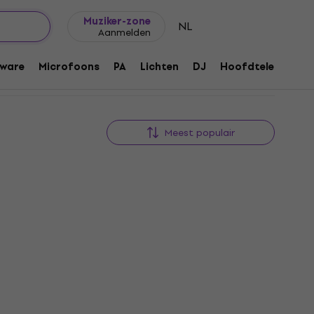
Cadeautips
FAQ
Muziker Blog
Muziker-zone
NL
Aanmelden
ware
Microfoons
PA
Lichten
DJ
Hoofdtelefoons
Meest populair
HAPPY HOUR