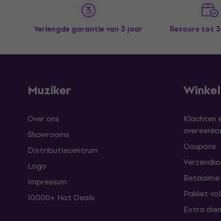
Verlengde garantie van 3 jaar
Retours tot 
Muziker
Winke
Over ons
Klachten 
overeenk
Showrooms
Coupons
Distributiecentrum
Verzendkos
Logo
Betaalme
Impressum
Pakket vo
10000+ Hot Deals
Extra die