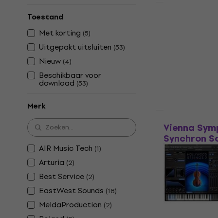
HAPPY HOUR
Toestand
Roland SR
(Digitaal p
Met korting
(
5
)
VST Instrumen
Uitgepakt uitsluiten
(
53
)
5
/5
Nieuw
(
4
)
€ 73,90
Beschikbaar voor
Beschikbaar 
download
(
53
)
Merk
Nieuw
Vienna Sym
Synchron Sol
Standard (D
AIR Music Tech
(
1
)
Arturia
(
2
)
VST Instrumen
5
/5
Best Service
(
2
)
€ 169
EastWest Sounds
(
18
)
Beschikbaar 
MeldaProduction
(
2
)