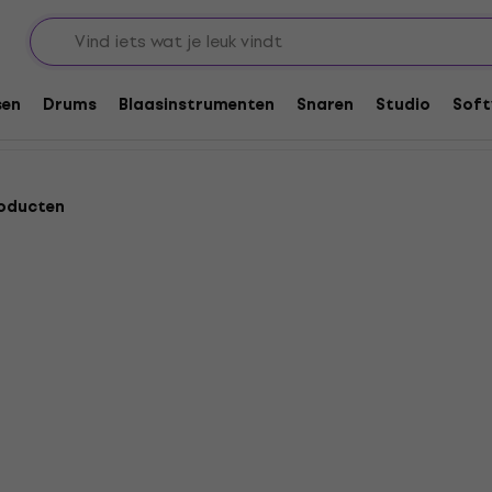
nstrumenten
Strings
sen
Drums
Blaasinstrumenten
Snaren
Studio
Soft
oducten