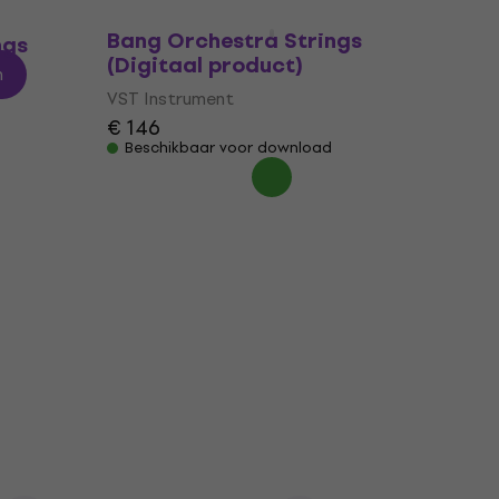
Vienna Symphonic Library Big
Bang Orchestra Strings
ngs
(Digitaal product)
n
VST Instrument
€ 146
Beschikbaar voor download