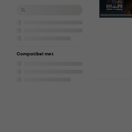
MeldaProdu
PowerString
product)
VST Instrumen
€ 81,30
€ 82
Compatibel met
Beschikbaar 
Vienna Sym
Special Edit
Dimension S
product)
VST Instrumen
€ 232
Beschikbaar 