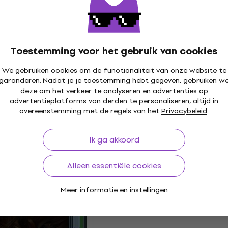
itaal product)
VST Instrument
t
€ 142
Beschikbaar voor download
59
voor download
Toestemming voor het gebruik van cookies
We gebruiken cookies om de functionaliteit van onze website te
e Chris Hein Solo
HAPPY HOUR
garanderen. Nadat je je toestemming hebt gegeven, gebruiken w
Digitaal product)
AIR Music Tech Studio S
deze om het verkeer te analyseren en advertenties op
(Digitaal product)
t
advertentieplatforms van derden te personaliseren, altijd in
overeenstemming met de regels van het
Privacybeleid
.
VST Instrument
voor download
€ 140
Beschikbaar voor download
Ik ga akkoord
Alleen essentiële cookies
e Chris Hein Solo
HAPPY HOUR
Digitaal product)
EastWest Sounds Ancien
Meer informatie en instellingen
Bundle (Digitaal produc
t
VST Instrument
voor download
€ 138
€ 575
- 76 %