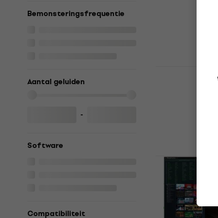
Bundle (Dig
Bemonsteringsfrequentie
VST Instrumen
5
/5
€ 1.029
€ 1.0
Beschikbaar 
Best Servic
Violin 2.0 (
Aantal geluiden
VST Instrumen
€ 132
-
Beschikbaar 
Software
Best Servic
Cello 2.0 (
VST Instrumen
€ 132
Beschikbaar 
Compatibiliteit