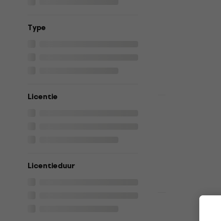
(Digitaal p
VST Instrumen
Type
€ 62
Beschikbaar 
Licentie
HAPPY HOUR
Arturia Soli
product)
VST Instrumen
€ 63
€ 88,20
Beschikbaar 
Licentieduur
EastWest S