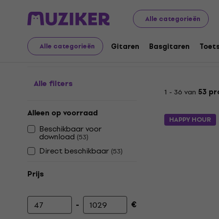
Muziekinstrumenten
Studio
Studio software
VST I
Alle categorieën
Strings VST plugins
Gitaren
Basgitaren
Toet
Alle categorieën
Alle filters
1 - 36 van
53 pr
Alleen op voorraad
HAPPY HOUR
Beschikbaar voor
download
(
53
)
Direct beschikbaar
(
53
)
Prijs
-
€
Minimumprijs
Maximumprijs