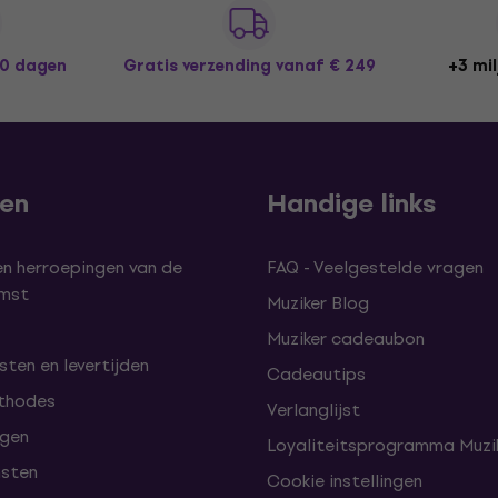
30 dagen
Gratis verzending
vanaf € 249
+3 mil
len
Handige links
en herroepingen van de
FAQ - Veelgestelde vragen
omst
Muziker Blog
Muziker cadeaubon
ten en levertijden
Cadeautips
thodes
Verlanglijst
lgen
Loyaliteitsprogramma Muzik
nsten
Cookie instellingen