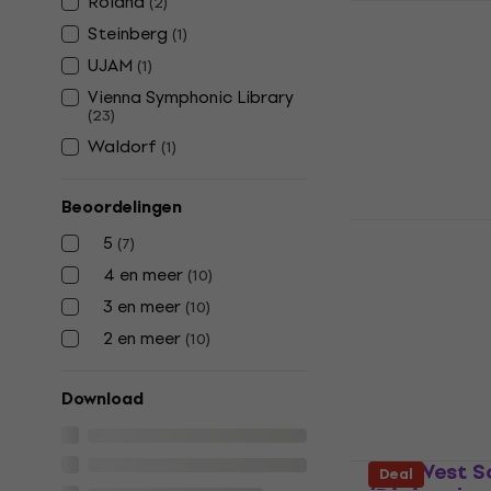
Roland
(
2
)
Steinberg
(
1
)
EastWest 
STRINGS 2/
UJAM
(
1
)
PLANET (Dig
Vienna Symphonic Library
(
23
)
VST Instrumen
Waldorf
€ 427
(
1
)
Beschikbaar 
Beoordelingen
Roland SRX
5
(
7
)
(Digitaal p
4 en meer
(
10
)
VST Instrumen
3 en meer
(
10
)
4,5
/5
€ 73,90
2 en meer
(
10
)
Beschikbaar 
Download
EastWest S
Deal