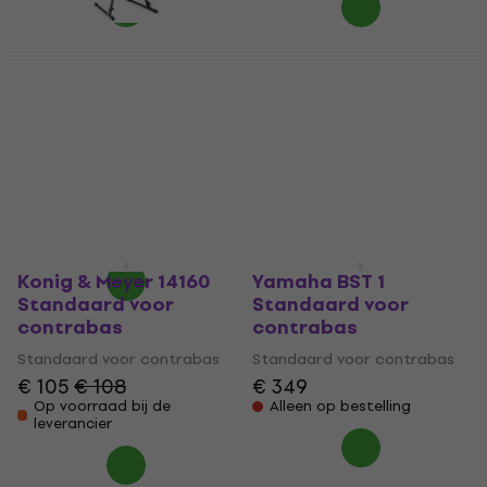
Konig & Meyer 13497
Standaard voor
Stagg SV-EDB
contrabas
Standaard voor
contrabas
Standaard voor contrabas
€ 66,10
Standaard voor contrabas
Op voorraad bij de
3,5
/5
leverancier
€ 69
€ 75
- 8 %
Alleen op bestelling
Konig & Meyer 14160
Yamaha BST 1
Standaard voor
Standaard voor
contrabas
contrabas
Standaard voor contrabas
Standaard voor contrabas
€ 105
€ 108
€ 349
Op voorraad bij de
Alleen op bestelling
leverancier