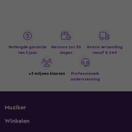
Verlengde garantie
Retours tot 30
Gratis verzending
van 3 jaar
dagen
vanaf € 249
+3 miljoen klanten
Professionele
ondersteuning
Muziker
Winkelen