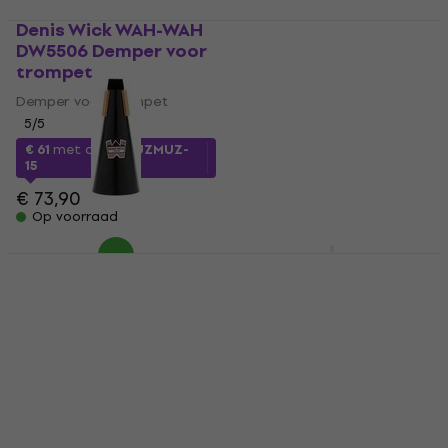
Denis Wick WAH-WAH
GEWA 720710 Wow-
DW5506 Demper voor
Wow Demper voor
trompet
trompet
Demper voor trompet
Demper voor trompet
5
/5
5
/5
€ 61
met code
MUZMUZ-
€ 54,97
met code
15
MUZMUZ-5
€ 73,90
€ 60,90
Op voorraad
Op voorraad
Denis Wick DW5571
Yamaha SB3J Silent
Demper voor trompet
brass systeem
Demper voor trompet
Silent brass systeem
4,7
/5
4,9
/5
€ 14,90
met code
€ 245
met code
MUZMUZ-20
MUZMUZ-5
€ 18,90
€ 259
Op voorraad
Op voorraad