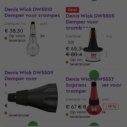
Denis Wick DW5510
Deal
Demper voor trompet
Denis Wick DW5505
Demper voor
Demper voor trompet
trombone
€ 38,30
Op voorraad bij de
Demper voor trombone
leverancier
5
/5
€ 65,30
€ 80,40
- 19 %
Op voorraad bij de
leverancier
Denis Wick DW5509
Demper voor
Denis Wick DW5537
trombone
Soprano Demper voor
trompet
Demper voor trombone
5
/5
Demper voor trompet
€ 78,10
€ 67
€ 82,50
- 19 %
Op voorraad bij de
Op voorraad bij de
leverancier
leverancier