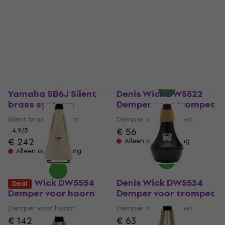
Yamaha PM3X Silent
Denis Wick DW5582
brass systeem
Demper voor
trombone
Silent brass systeem
Demper voor trombone
€ 174
€ 95,50
Alleen op bestelling
Op voorraad bij de
leverancier
Yamaha SB6J Silent
Denis Wick DW5522
brass systeem
Demper voor trompet
Silent brass systeem
Demper voor trompet
€ 56
4,9
/5
€ 242
Alleen op bestelling
Alleen op bestelling
Denis Wick DW5554
Denis Wick DW5534
Deal
Demper voor hoorn
Demper voor trompet
Demper voor hoorn
Demper voor trompet
€ 142
€ 63