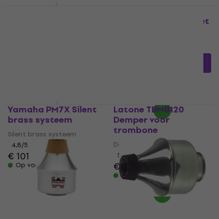
Yamaha SB7J Silent
Denis Wick DW5531
brass systeem
Demper voor trompet
Silent brass systeem
Demper voor trompet
4,9
/5
4,9
/5
€ 235
€ 55,63
met code
Op voorraad
MUZMUZ-20
€ 72,90
Op voorraad
Yamaha PM7X Silent
Latone TBMB120
brass systeem
Demper voor
trombone
Silent brass systeem
Demper voor trombone
4,8
/5
€ 101
5
/5
€ 8,69
Op voorraad
Op voorraad