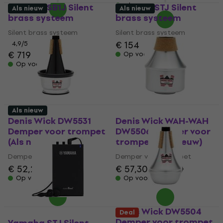
Op voorraad
Yamaha SB1J Silent
Yamaha STJ Silent
Als nieuw
Als nieuw
brass systeem
brass systeem
Silent brass systeem
Silent brass systeem
€ 154
4,9
/5
€ 719
Op voorraad
Op voorraad
Als nieuw
Denis Wick DW5531
Denis Wick WAH-WAH
Demper voor trompet
DW5506 Demper voor
(Als nieuw)
trompet (Als nieuw)
Demper voor trompet
Demper voor trompet
€ 52,20
€ 57,30
€ 59,40
Op voorraad
Op voorraad
Denis Wick DW5504
Deal
Demper voor trompet