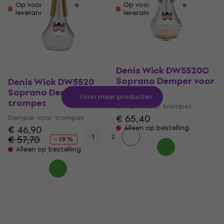
Op voorraad bij de
Op voorraad bij de
leverancier
leverancier
Denis Wick DW5520C
Soprano Demper voor
Denis Wick DW5520
trompet
Soprano Demper voor
Toon meer producten
trompet
Demper voor trompet
€ 65,40
Demper voor trompet
€ 46,90
Alleen op bestelling
1
2
€ 57,70
- 19 %
Alleen op bestelling