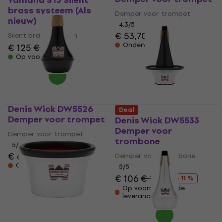
Yamaha STJ Silent
brass systeem (Als
Demper voor trompet
nieuw)
4,3
/5
€ 53,70
Silent brass systeem
Onderweg
€ 125
€ 130
Op voorraad
Denis Wick DW5526
Deal
Demper voor trompet
Denis Wick DW5533
Demper voor
Demper voor trompet
trombone
5
/5
€ 60,30
Demper voor trombone
Onderweg
5
/5
€ 106
€ 119
- 11 %
Op voorraad bij de
leverancier