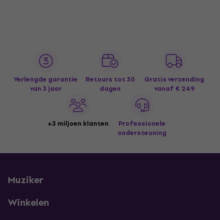
Verlengde garantie
Retours tot 30
Gratis verzending
van 3 jaar
dagen
vanaf € 249
+3 miljoen klanten
Professionele
ondersteuning
Muziker
Winkelen