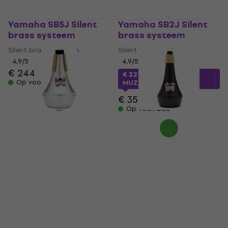
Yamaha SB5J Silent
Yamaha SB2J Silent
brass systeem
brass systeem
Silent brass systeem
Silent brass systeem
4,9
/5
4,9
/5
€ 244
€ 327,96
met code
Op voorraad
MUZMUZ-5
€ 359
Op voorraad
Denis Wick DW5521
Denis Wick DW5527
Demper voor trompet
Demper voor
trombone
Demper voor trompet
Demper voor trombone
€ 43
met code
MUZMUZ-
20
€ 56,13
met code
MUZMUZ-20
€ 53,90
€ 73,90
Op voorraad