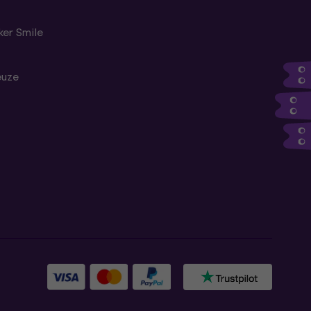
er Smile
euze