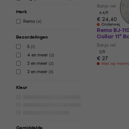
Banjo vel
Merk
4,4
/5
€ 24,40
Remo
(
4
)
Onderweg
Remo BJ-110
Collar 11" B
Beoordelingen
Banjo vel
5
(
1
)
2
/5
4 en meer
(
2
)
€ 27
3 en meer
(
2
)
Niet op voorr
2 en meer
(
3
)
Kleur
Gemiddelde