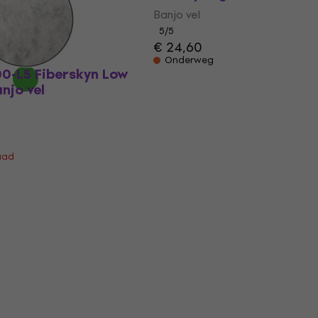
Banjo vel
5
/5
€ 24,60
Onderweg
0-L5 Fiberskyn Low
anjo vel
aad