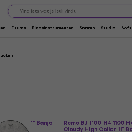
banjo
sen
Drums
Blaasinstrumenten
Snaren
Studio
Soft
ducten
1 Coated 11" Banjo
Remo BJ-1100-H4 1100 H
Cloudy High Collar 11" Ba