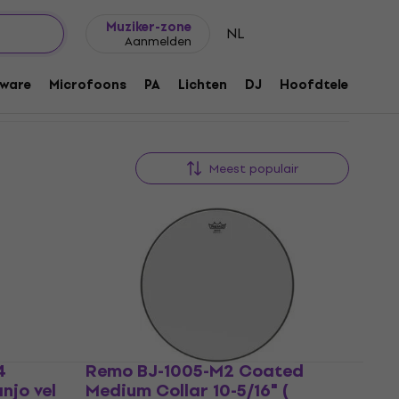
Cadeautips
FAQ
Muziker Blog
Muziker-zone
NL
Aanmelden
ware
Microfoons
PA
Lichten
DJ
Hoofdtelefoons
Meest populair
4
Remo BJ-1005-M2 Coated
njo vel
Medium Collar 10-5/16" (