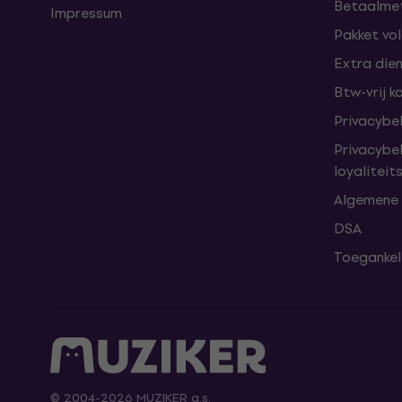
Betaalme
Impressum
Pakket vo
Extra die
Btw-vrij k
Privacybe
Privacybe
loyalitei
Algemene
DSA
Toegankeli
© 2004-2026 MUZIKER a.s.