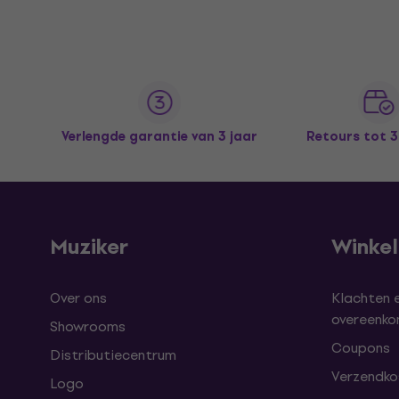
Verlengde garantie van 3 jaar
Retours tot 
Muziker
Winke
Over ons
Klachten 
overeenk
Showrooms
Coupons
Distributiecentrum
Verzendkos
Logo