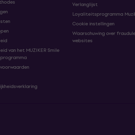
thodes
Verlanglijst
lgen
Loyaliteitsprogramma Muzik
nsten
Cookie instellingen
open
Waarschuwing over fraudul
leid
websites
leid van het MUZIKER Smile
tsprogramma
 voorwaarden
jkheidsverklaring