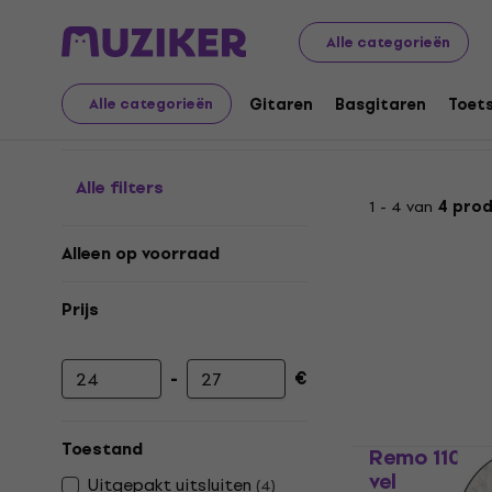
Muziekinstrumenten
Drums
Drumvellen
Vellen voor 
Alle categorieën
Vellen voor banjo
Gitaren
Basgitaren
Toet
Alle categorieën
Alle filters
1 - 4 van
4 pro
Alleen op voorraad
Prijs
-
€
Minimumprijs
Maximumprijs
Toestand
Remo 1100 M
vel
Uitgepakt uitsluiten
(
4
)