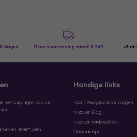
30 dagen
Gratis verzending
vanaf € 249
+3 mil
len
Handige links
en herroepingen van de
FAQ - Veelgestelde vragen
omst
Muziker Blog
Muziker cadeaubon
ten en levertijden
Cadeautips