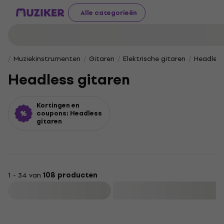
Alle categorieën
Muziekinstrumenten
Gitaren
Elektrische gitaren
Headless
Headless gitaren
Kortingen en
coupons: Headless
gitaren
1 - 34 van
108 producten
Filteren