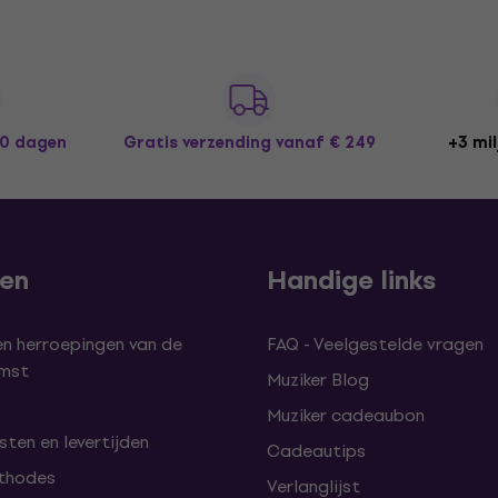
30 dagen
Gratis verzending
vanaf € 249
+3 mil
len
Handige links
en herroepingen van de
FAQ - Veelgestelde vragen
omst
Muziker Blog
Muziker cadeaubon
ten en levertijden
Cadeautips
thodes
Verlanglijst