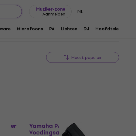
Cadeautips
FAQ
Muziker Blog
Muziker-zone
NL
Aanmelden
ware
Microfoons
PA
Lichten
DJ
Hoofdtelefoons
Meest populair
dapter
Yamaha PA 130 B
Voedingsadapter