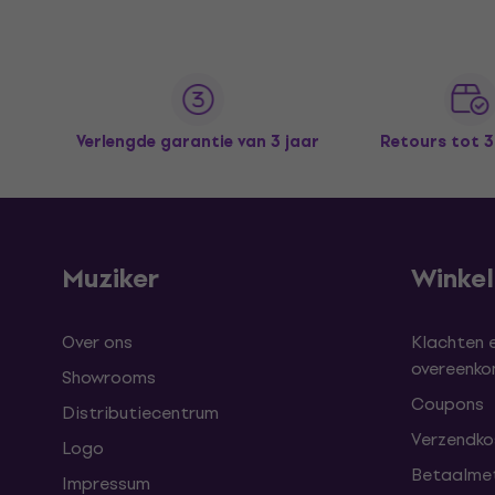
Verlengde garantie van 3 jaar
Retours tot 
Muziker
Winke
Over ons
Klachten 
overeenk
Showrooms
Coupons
Distributiecentrum
Verzendkos
Logo
Betaalme
Impressum