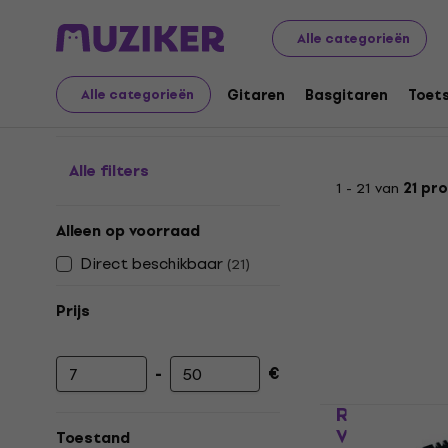
Muziekinstrumenten
Toetsen
Keyboard accessories
Alle categorieën
Voedingen voor keyboa
Gitaren
Basgitaren
Toet
Alle categorieën
Alle filters
1 - 21 van
21 pr
Alleen op voorraad
Direct beschikbaar
(
21
)
Prijs
-
€
Minimumprijs
Maximumprijs
Roland PSB
Voedingsad
Toestand