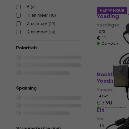
5
(
6
)
RockPower 
HAPPY HOUR
4 en meer
Voedingsad
(
18
)
3 en meer
(
19
)
Voedingsadap
2 en meer
5
/5
(
19
)
€ 11
Op voorraad
Polariteit
RockPower 
Voedingsad
Spanning
Voedingsadap
4,8
/5
€ 7,90
€ 7,99
Op voorraad
Line6 DC-1
Voedingsadap
4,8
/5
Stroomsterkte (mA)