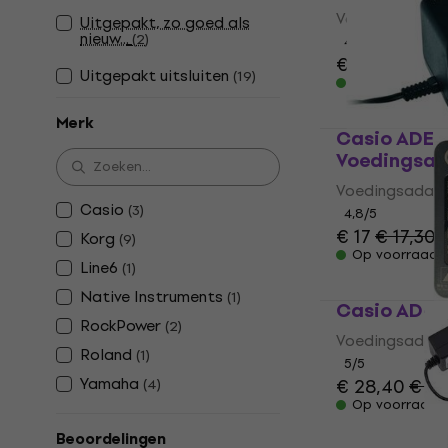
Voedingsadap
Uitgepakt, zo goed als
nieuw...
(
2
)
4,8
/5
€ 33
Uitgepakt uitsluiten
(
19
)
Op voorraad
Merk
Casio ADE
Voedingsad
Voedingsadap
Casio
(
3
)
4,8
/5
€ 17
€ 17,30
Korg
(
9
)
Op voorraad
Line6
(
1
)
Native Instruments
(
1
)
Casio AD-1
RockPower
(
2
)
Voedingsadap
Roland
(
1
)
5
/5
Yamaha
€ 28,40
€ 29
(
4
)
Op voorraad
Beoordelingen