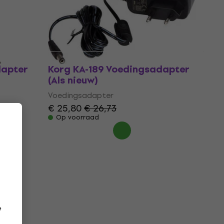
€ 37,50
€ 39
Op voorraad
dapter
Korg KA-189 Voedingsadapter
(Als nieuw)
Voedingsadapter
€ 25,80
€ 26,73
Op voorraad
e