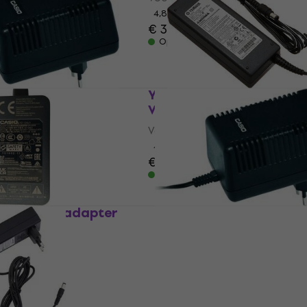
ter
4,8
/5
€ 38
Op voorraad
95100MP
Yamaha PA-300C YK938
apter
Voedingsadapter
ter
Voedingsadapter
4,9
/5
€ 49
Op voorraad
2 Voedingsadapter
Casio AD5SMP
Voedingsadapter
ter
Voedingsadapter
,60
4,7
/5
€ 13
Op voorraad