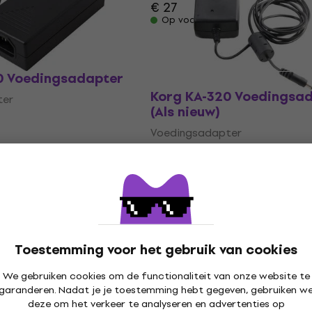
€ 27
Op voorraad
0 Voedingsadapter
Korg KA-320 Voedingsa
ter
(Als nieuw)
Voedingsadapter
€ 29,90
€ 32,50
Op voorraad
Toestemming voor het gebruik van cookies
We gebruiken cookies om de functionaliteit van onze website te
garanderen. Nadat je je toestemming hebt gegeven, gebruiken w
deze om het verkeer te analyseren en advertenties op