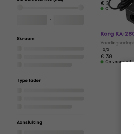
€ 26
€ 28
Op voorraad
-
Korg KA-28
Stroom
Voedingsadap
5
/5
€ 38
Op voorraad
Type lader
Aansluiting