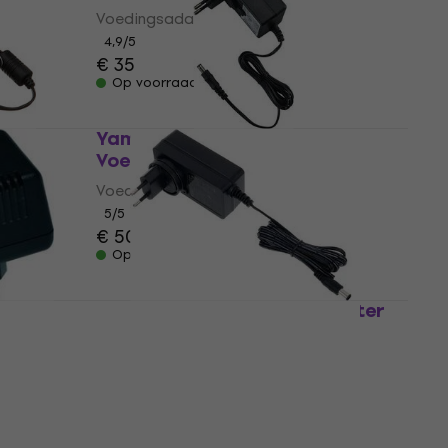
Voedingsadapter
4,9
/5
€ 35
Op voorraad
A00
Yamaha PA150B
Voedingsadapter
Voedingsadapter
5
/5
€ 50
Op voorraad
Korg KA-430 Voedingsadapter
Voedingsadapter
5
/5
€ 41,70
Op voorraad