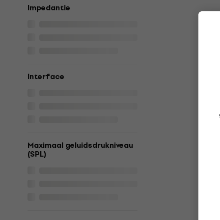
Impedantie
Interface
Maximaal geluidsdrukniveau
(SPL)