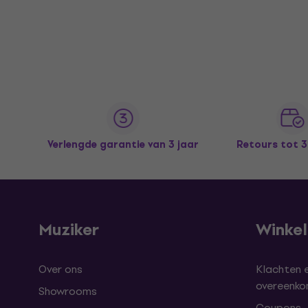
Verlengde garantie van 3 jaar
Retours tot 
Muziker
Winke
Over ons
Klachten 
overeenk
Showrooms
Coupons