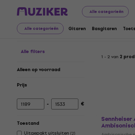
Muziekinstrumenten
Microfoons
Condensatormicro
Alle categorieën
Ambisonische microfo
Gitaren
Basgitaren
Toet
Alle categorieën
Alle filters
1 - 2 van
2 prod
Alleen op voorraad
Prijs
-
€
Minimumprijs
Maximumprijs
Sennheiser
Toestand
Ambisonisc
Uitgepakt uitsluiten
(
2
)
Ambisonische 