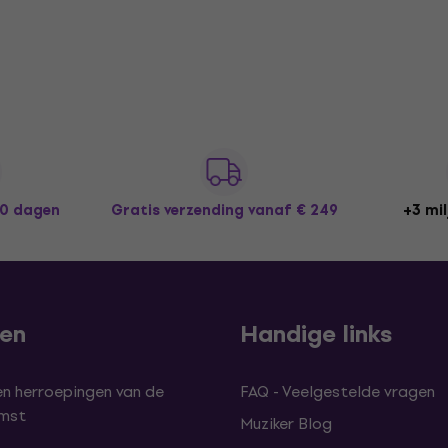
30 dagen
Gratis verzending
vanaf € 249
+3 mil
len
Handige links
en herroepingen van de
FAQ - Veelgestelde vragen
omst
Muziker Blog