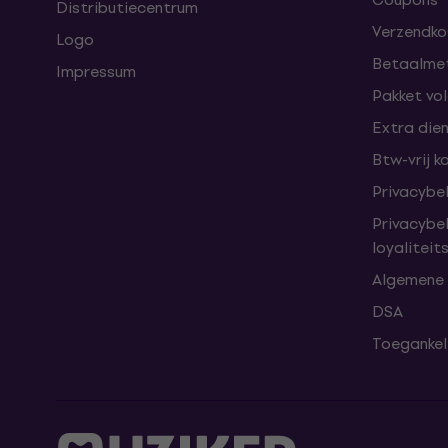
Distributiecentrum
Verzendkos
Logo
Betaalme
Impressum
Pakket vo
Extra die
Btw-vrij k
Privacybe
Privacybe
loyalitei
Algemene
DSA
Toegankeli