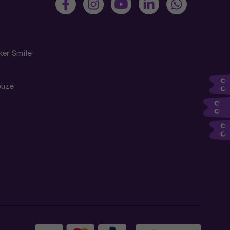
er Smile
euze