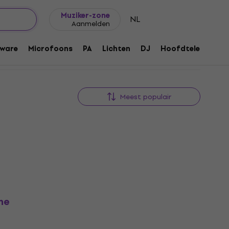
Cadeautips
FAQ
Muziker Blog
Muziker-zone
NL
Aanmelden
ware
Microfoons
PA
Lichten
DJ
Hoofdtelefoons
Meest populair
he