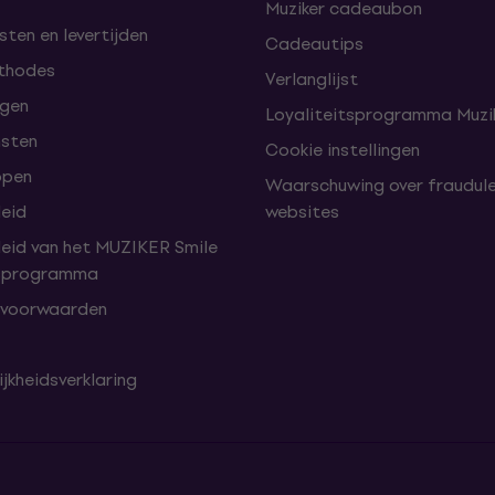
Muziker cadeaubon
ten en levertijden
Cadeautips
thodes
Verlanglijst
lgen
Loyaliteitsprogramma Muzik
nsten
Cookie instellingen
open
Waarschuwing over fraudul
leid
websites
leid van het MUZIKER Smile
tsprogramma
 voorwaarden
jkheidsverklaring