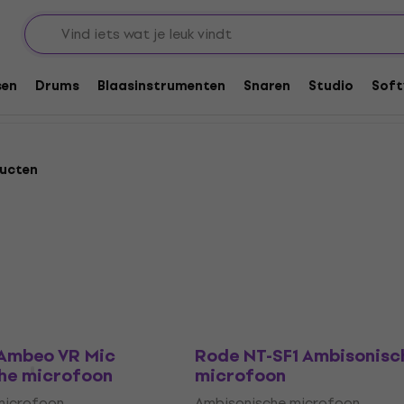
foons
Ambisonische microfoons
ons
sen
Drums
Blaasinstrumenten
Snaren
Studio
Soft
ucten
 Ambeo VR Mic
Rode NT-SF1 Ambisonisc
he microfoon
microfoon
microfoon
Ambisonische microfoon