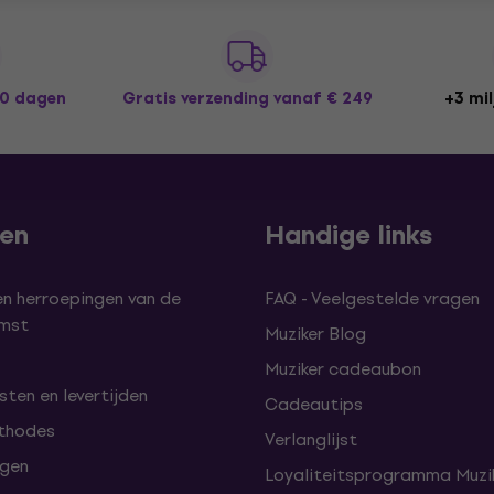
30 dagen
Gratis verzending
vanaf € 249
+3 mil
len
Handige links
en herroepingen van de
FAQ - Veelgestelde vragen
omst
Muziker Blog
Muziker cadeaubon
ten en levertijden
Cadeautips
thodes
Verlanglijst
lgen
Loyaliteitsprogramma Muzik