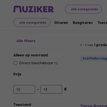
Muziekinstrumenten
Drums
Percussie
Caxixi
Alle categorieën
Caxixi
Gitaren
Basgitaren
Toet
Alle categorieën
Alle filters
1 - 1 van
1 prod
Alleen op voorraad
Staffelkorting
Direct beschikbaar
(
1
)
Prijs
-
€
Minimumprijs
Maximumprijs
Toestand
Terre Ratta