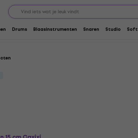
sen
Drums
Blaasinstrumenten
Snaren
Studio
Soft
ucten
n 15 cm Caxixi