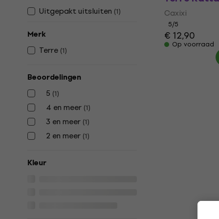
Uitgepakt uitsluiten
(
1
)
Caxixi
5
/5
Merk
€ 12,90
Op voorraad
Terre
(
1
)
Beoordelingen
5
(
1
)
4 en meer
(
1
)
3 en meer
(
1
)
2 en meer
(
1
)
Kleur