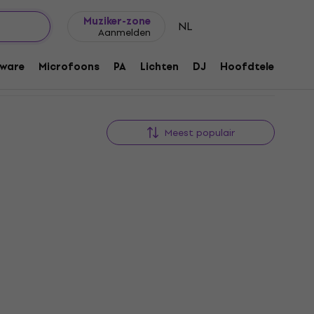
Cadeautips
FAQ
Muziker Blog
Muziker-zone
NL
Aanmelden
ware
Microfoons
PA
Lichten
DJ
Hoofdtelefoons
Meest populair