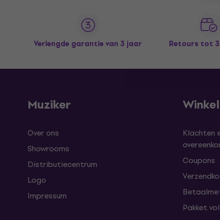
Verlengde garantie van 3 jaar
Retours tot 
Muziker
Winke
Over ons
Klachten 
overeenk
Showrooms
Coupons
Distributiecentrum
Verzendkos
Logo
Betaalme
Impressum
Pakket vo