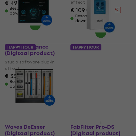
€ 49
effect
Beschikbaar voor
€ 109
€ 118
- 8 %
download
Beschikbaar voor
download
Waves Sibilance
HAPPY HOUR
HAPPY HOUR
(Digitaal product)
FabFilter Total Bundle
(Digitaal product)
Studio software plug-in
effect
Studio software plug-in
€ 33,90
effect
Beschikbaar voor
5
/5
download
€ 892
€ 901
Beschikbaar voor
download
HAPPY HOUR
Waves DeEsser
FabFilter Pro-DS
(Digitaal product)
(Digitaal product)