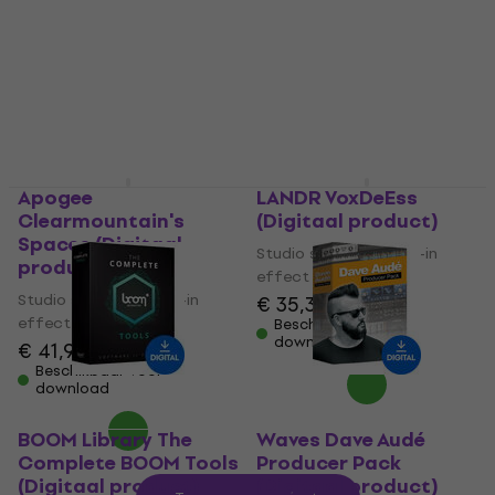
Studio software plug-in
Studio software plug-in
effect
effect
€ 8,79
€ 10,60
€ 42,80
Beschikbaar voor
Beschikbaar voor
download
download
Apogee
LANDR VoxDeEss
Clearmountain's
(Digitaal product)
Spaces (Digitaal
Studio software plug-in
product)
effect
Studio software plug-in
€ 35,30
effect
Beschikbaar voor
download
€ 41,90
€ 42,40
Beschikbaar voor
download
BOOM Library The
Waves Dave Audé
Complete BOOM Tools
Producer Pack
(Digitaal product)
(Digitaal product)