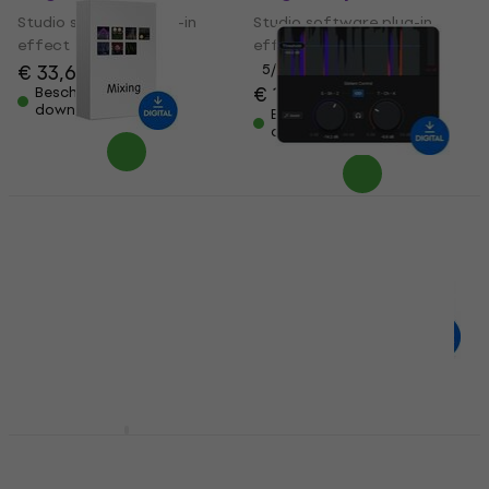
Studio software plug-in
Studio software plug-in
effect
effect
€ 33,60
5
/5
€ 167
€ 169
Beschikbaar voor
download
Beschikbaar voor
download
FabFilter Mixing
Bundle (Digitaal
Antares Vocal De-
product)
Esser by Auto-Tune
(Digitaal product)
Studio software plug-in
effect
Studio software plug-in
€ 750
effect
Beschikbaar voor
€ 86
download
Beschikbaar voor
download
Sonnox Oxford
Metric Halo MH
SuprEsser (Native)
Production Bundle v4