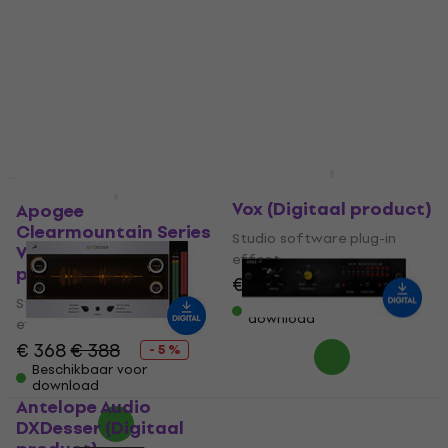
€ 130
€ 54,70
Beschikbaar voor
Beschikbaar voor
download
download
Kit Plugins NOIZ One
Vox (Digitaal product)
Apogee
Clearmountain Series
Studio software plug-in
Volume 1 (Digitaal
effect
product)
€ 52,20
Studio software plug-in
Beschikbaar voor
download
effect
€ 368
€ 388
- 5 %
Beschikbaar voor
download
Antelope Audio
Antelope Audio x902
DXDesser (Digitaal
(Digitaal product)