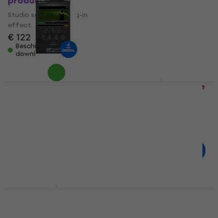
product)
Studio software plug-in
Studio software plug-in
effect
effect
€ 114
€ 122
Beschikbaar voor
download
Beschikbaar voor
download
Metric Halo MH
SSA Plugins aXBundle
Precision DeEsser v4
(Digitaal product)
(Digitaal product)
Studio software plug-in
Studio software plug-in
effect
effect
€ 472
€ 104
Beschikbaar voor
download
Beschikbaar voor
download
SSA Plugins aXDeesser
Sonnox Oxford
(Digitaal product)
SuprEsser DS
(Digitaal product)
Studio software plug-in