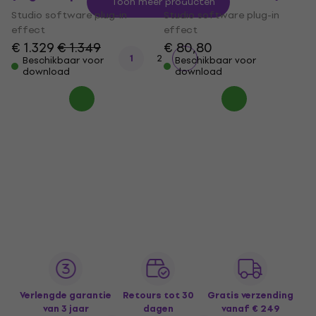
Toon meer producten
Studio software plug-in
Studio software plug-in
effect
effect
€ 1.329
€ 1.349
€ 80,80
1
2
Beschikbaar voor
Beschikbaar voor
download
download
Verlengde garantie
Retours tot 30
Gratis verzending
van 3 jaar
dagen
vanaf € 249