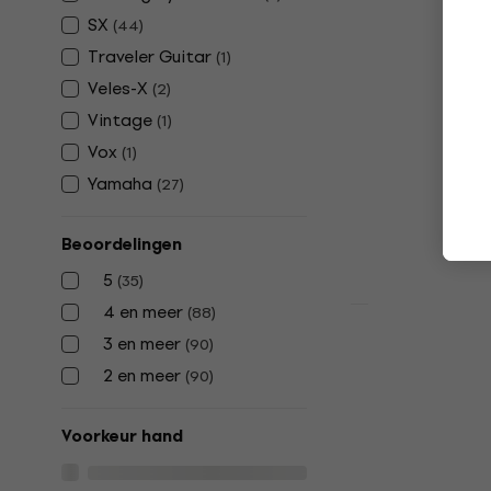
Cort CR100 
SX
(
44
)
gitaar
Traveler Guitar
(
1
)
Elektrische git
Veles-X
(
2
)
4,3
/5
Vintage
(
1
)
€ 292
€ 311
Vox
(
1
)
Op voorraad
Yamaha
(
27
)
Beoordelingen
5
(
35
)
4 en meer
(
88
)
Deal
3 en meer
(
90
)
4 varianten
Ibanez RG4
2 en meer
(
90
)
SET Mahog
Oil/Rechte
Voorkeur hand
Elektrische git
4,8
/5