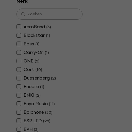
Merk
Elektrische git
€ 1.189
€ 1.2
Op voorraad
AeroBand
(
3
)
Blackstar
(
1
)
Boss
(
1
)
Carry-On
(
1
)
CNB
Deal
(
5
)
Enya Music 
Cort
(
10
)
Elektrische
Duesenberg
(
2
)
Elektrische git
Encore
(
1
)
4,9
/5
ENKI
(
2
)
€ 463
€ 484
Enya Music
(
11
)
Op voorraad
Epiphone
(
30
)
ESP LTD
(
25
)
EVH
(
3
)