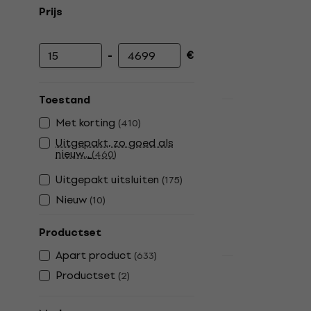
Prijs
-
€
Minimumprijs
Maximumprijs
Toestand
Deal
Fender FE40
Met korting
(
410
)
elektrische
Uitgepakt, zo goed als
nieuw...
(
460
)
Koffer voor ele
4,7
/5
Uitgepakt uitsluiten
(
175
)
€ 26
€ 38,80
Nieuw
(
10
)
Op voorraad
Productset
Apart product
(
633
)
Deal
Productset
(
2
)
PRS SE Cus
Lake Blue E