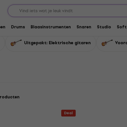
rtingen Elektrische Gitaren
Gitaren
sen
Drums
Blaasinstrumenten
Snaren
Studio
Soft
Uitgepakt: Elektrische gitaren
Voord
producten
Deal