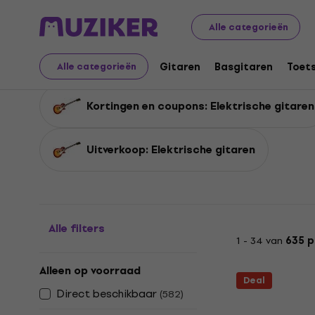
Muziekinstrumenten
Gitaren
Elektrische gitaren
Ko
Alle categorieën
Kortingen Elektrische 
Gitaren
Basgitaren
Toet
Alle categorieën
Kortingen en coupons: Elektrische gitaren
Uitverkoop: Elektrische gitaren
Alle filters
1 - 34 van
635 
Alleen op voorraad
Deal
Direct beschikbaar
(
582
)