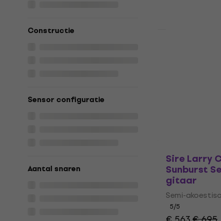
Op voorraad
Constructie
HAPPY HOUR
Epiphone Ep
DOT/Sherat
Koffer voor
Koffer voor ele
4,6
/5
Sensor configuratie
€ 132
€ 141
Op voorraad
Sire Larry 
Sunburst S
Aantal snaren
gitaar
Semi-akoestisc
5
/5
€ 563
€ 695