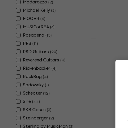
Madarozzo
(
2
)
Michael Kelly
(
3
)
MOOER
(
4
)
MUSIC AREA
(
3
)
Pasadena
(
15
)
Deal
PRS
(
11
)
4 varianten
PSD Guitars
(
20
)
Fender Squi
Reverend Guitars
(
4
)
Stratocaste
Tone Sunbu
Rickenbacker
(
4
)
Rechterha
RockBag
(
4
)
Elektrische git
Sadowsky
(
1
)
4,7
/5
Schecter
(
12
)
€ 444
€ 484
Sire
(
44
)
Op voorraad
SKB Cases
(
3
)
Steinberger
(
2
)
Sterling by MusicMan
(
3
)
Deal