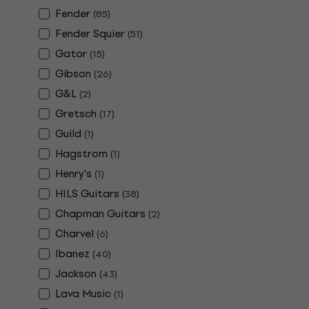
Fender
(
85
)
Fender Squier
(
51
)
Deal
Gator
(
15
)
4 varianten
Fender Squi
Gibson
(
26
)
Stratocaste
G&L
(
2
)
Candy Appl
Gretsch
(
17
)
Elektrische git
Guild
(
1
)
4,7
/5
Hagstrom
€ 445
€ 488
(
1
)
Op voorraad
Henry's
(
1
)
HILS Guitars
HAPPY HOUR
(
38
)
Gator Icon
Chapman Guitars
(
2
)
ICONTTELEC
Charvel
(
6
)
elektrische
Ibanez
(
40
)
Koffer voor ele
Jackson
(
43
)
€ 199
€ 299
Lava Music
(
1
)
Op voorraad