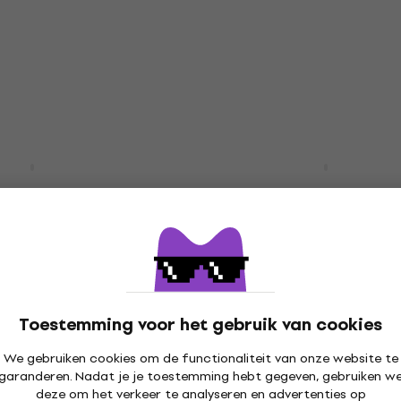
Deal
Gretsch G5222 Electro
Double Jet BT IL Aged N
er Classic Vibe 60s
Elektrische gitaar
r IL Basic SET 3-
rst/Mk.2-
Elektrische gitaar
nd
4,3
/5
aar
€ 545
€ 601
- 9 %
Op voorraad
- 8 %
Toestemming voor het gebruik van cookies
We gebruiken cookies om de functionaliteit van onze website te
garanderen. Nadat je je toestemming hebt gegeven, gebruiken w
deze om het verkeer te analyseren en advertenties op
Deal