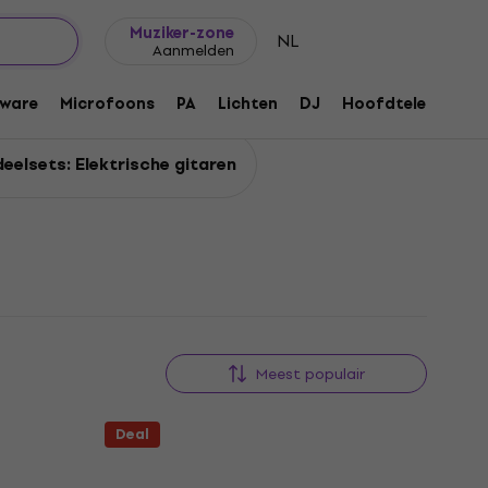
Cadeautips
FAQ
Muziker Blog
Muziker-zone
NL
Aanmelden
ware
Microfoons
PA
Lichten
DJ
Hoofdtelefoons
eelsets: Elektrische gitaren
Meest populair
Deal