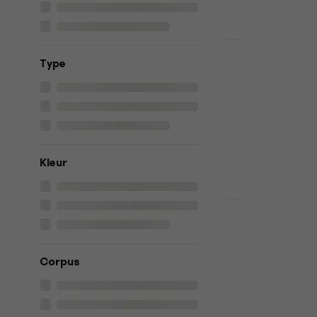
€ 342
€ 379
Op voorraad
HAPPY HOUR
Fender Amer
Type
1973 Strat
White Elekt
Elektrische git
5
/5
€ 2.799
€ 2.
Kleur
Op voorraad
Deal
Ibanez SA2
Transparen
Elektrische
Corpus
Elektrische git
4,8
/5
€ 391
€ 422