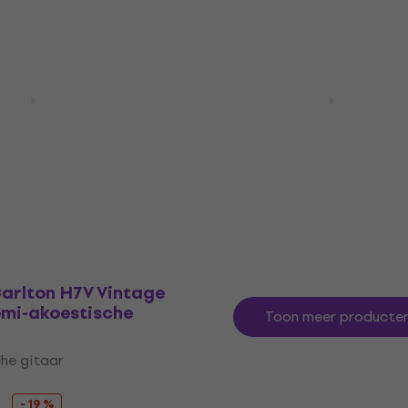
i 519
Gibson Les Paul Standa
on/Supernova
Heritage Cherry Sunbur
 elektrische gitaar
Elektrische gitaar
ktrische gitaar
Elektrische gitaar
4,9
/5
€ 2.499
€ 2.679
- 6 %
- 7 %
Op voorraad
Carlton H7V Vintage
emi-akoestische
Toon meer producte
he gitaar
- 19 %