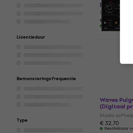
product)
Studio softwar
€ 41,90
€ 43
Beschikbaar 
Licentieduur
Waves API 2
product)
Studio softwar
€ 37,50
Beschikbaar 
Bemonsteringsfrequentie
Waves Puig
(Digitaal p
Studio softwar
Type
€ 32,70
Beschikbaar 