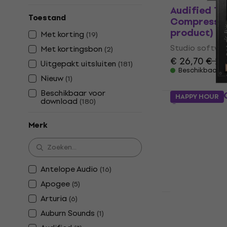
Audified T
Toestand
Compressor
product)
Met korting
(
19
)
Studio softwar
Met kortingsbon
(
2
)
€ 26,70
€ 28
Uitgepakt uitsluiten
(
181
)
Beschikbaar 
Nieuw
(
1
)
Beschikbaar voor
Waves SSL 
HAPPY HOUR
download
(
180
)
Compressor
product)
Merk
Studio softwar
5
/5
€ 37,90
Beschikbaar 
Antelope Audio
(
16
)
Apogee
(
5
)
Arturia
(
6
)
Waves Rena
Auburn Sounds
(
1
)
Compressor