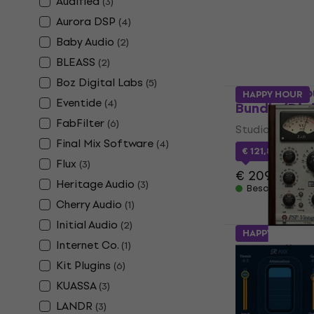
Audified
(
3
)
product)
Aurora DSP
(
4
)
Studio softwar
Baby Audio
(
2
)
€ 33,60
Beschikbaar 
BLEASS
(
2
)
Boz Digital Labs
(
5
)
Audified Bo
HAPPY HOUR
Eventide
(
4
)
Bundle (Dig
FabFilter
(
6
)
Studio softwar
Final Mix Software
(
4
)
€ 121,85
met c
Flux
(
3
)
€ 209
Heritage Audio
(
3
)
Beschikbaar 
Cherry Audio
(
1
)
Initial Audio
(
2
)
HAPPY HOUR
Internet Co.
(
1
)
PSP Audiow
Warmer 2 (
Kit Plugins
(
6
)
KUASSA
Studio softwar
(
3
)
€ 136
LANDR
(
3
)