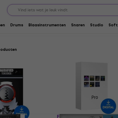
are Plug-In FX Processors
Compressor
sen
Drums
Blaasinstrumenten
Snaren
Studio
Soft
roducten
FabFilter Pro Bundle (Di