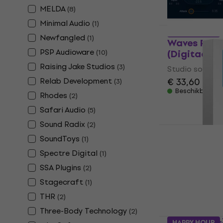
Beschikbaar 
MELDA
(
8
)
Minimal Audio
(
1
)
HAPPY HOUR
Newfangled
(
1
)
Waves Rena
PSP Audioware
(Digitaal p
(
10
)
Raising Jake Studios
(
3
)
Studio softwar
Relab Development
€ 33,60
(
3
)
Beschikbaar 
Rhodes
(
2
)
Safari Audio
(
5
)
Sound Radix
(
2
)
SoundToys
(
1
)
FabFilter T
(Digitaal p
Spectre Digital
(
1
)
SSA Plugins
(
2
)
Studio softwar
5
/5
Stagecraft
(
1
)
€ 892
€ 901
THR
(
2
)
Beschikbaar 
Three-Body Technology
(
2
)
Waves CLA-
HAPPY HOUR