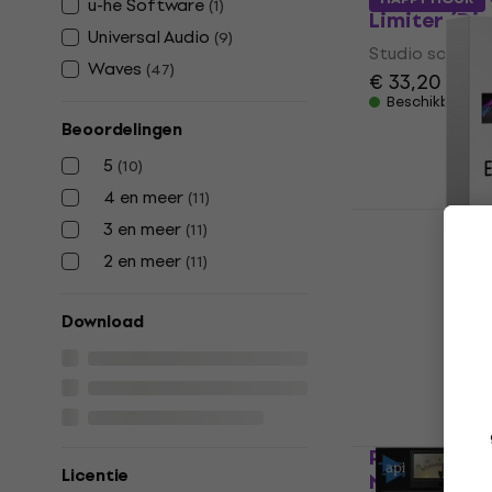
u-he Software
(
1
)
Limiter (Di
Universal Audio
(
9
)
Studio softwar
Waves
(
47
)
€ 33,20
Beschikbaar 
Beoordelingen
5
(
10
)
4 en meer
(
11
)
3 en meer
(
11
)
FabFilter E
2 en meer
(
11
)
(Digitaal p
Studio softwar
Download
5
/5
€ 339
€ 355
Beschikbaar 
PSP Audiow
Licentie
MicroWarme