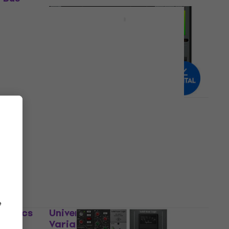
Arturia VCA-65 (Digitaal
product)
Studio software plug-in effect
€ 47,40
€ 69,10
- 31 %
Beschikbaar voor download
Waves C4 Multiband
Compressor (Digitaal
9
product)
Studio software plug-in effect
€ 37,50
Beschikbaar voor download
e
ynamics
Universal Audio Manley
Variable Mu Limiter