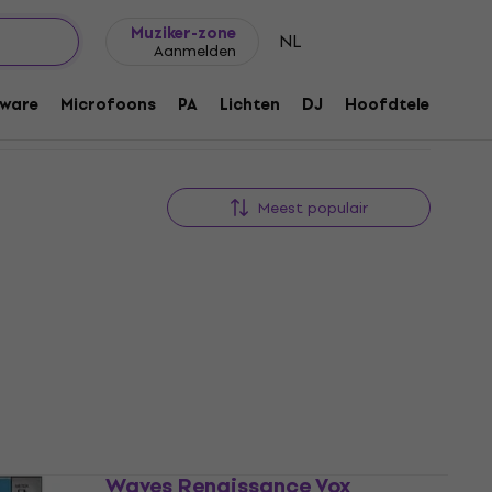
Cadeautips
FAQ
Muziker Blog
Muziker-zone
NL
Aanmelden
ware
Microfoons
PA
Lichten
DJ
Hoofdtelefoons
Meest populair
gitaal
Waves Renaissance Vox