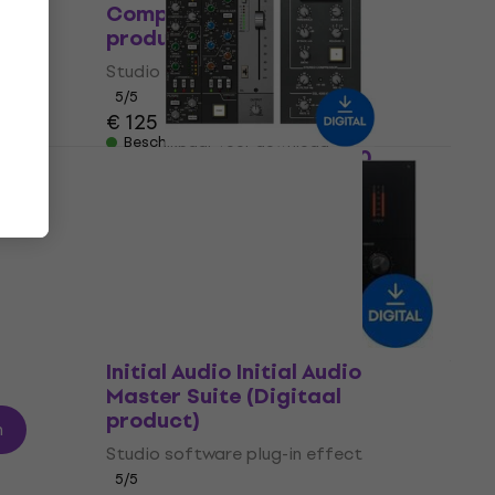
Compressor (Digitaal
product)
Studio software plug-in effect
5
/5
€ 125
Beschikbaar voor download
igitaal
Universal Audio SSL 4000
Series Console Bundle
(Digitaal product)
Studio software plug-in effect
€ 109
Beschikbaar voor download
Initial Audio Initial Audio
Master Suite (Digitaal
product)
n
Studio software plug-in effect
5
/5