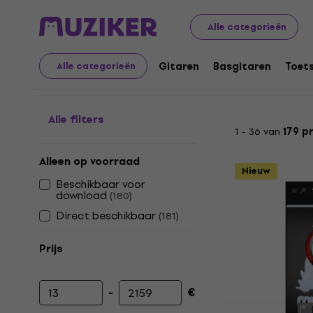
Muziekinstrumenten
Studio
Studio software
Softw
Alle categorieën
Compressor plugins
Gitaren
Basgitaren
Toet
Alle categorieën
Alle filters
1 - 36 van
179 p
Alleen op voorraad
Nieuw
Beschikbaar voor
download
(
180
)
Direct beschikbaar
(
181
)
Prijs
-
€
Minimumprijs
Maximumprijs