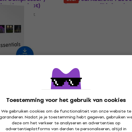
gitaal product)
Compressor (Digitaal
product)
e plug-in effect
Studio software plug-in effect
voor download
€ 191
Beschikbaar voor download
ssentials Bundle
Arturia Comp DIODE-60
roduct)
(Digitaal product)
e plug-in effect
Studio software plug-in effect
€ 47,40
€ 66
- 28 %
- 5 %
Beschikbaar voor download
Toestemming voor het gebruik van cookies
voor download
We gebruiken cookies om de functionaliteit van onze website te
garanderen. Nadat je je toestemming hebt gegeven, gebruiken w
are PSP
Waves IDX Intelligent D
deze om het verkeer te analyseren en advertenties op
r (Digitaal
(Digitaal product)
advertentieplatforms van derden te personaliseren, altijd in