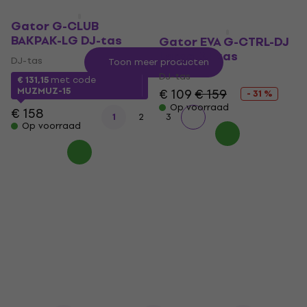
Gator G-CLUB
BAKPAK-LG DJ-tas
Gator EVA G-CTRL-DJ
Large DJ-tas
DJ-tas
Toon meer producten
DJ-tas
€ 131,15
met code
MUZMUZ-15
€ 109
€ 159
- 31 %
Op voorraad
€ 158
1
2
3
Op voorraad