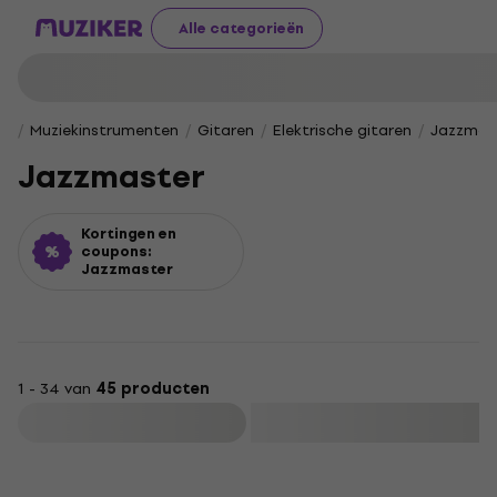
Alle categorieën
Muziekinstrumenten
Gitaren
Elektrische gitaren
Jazzmas
Jazzmaster
Kortingen en
coupons:
Jazzmaster
1 - 34 van
45 producten
Filteren