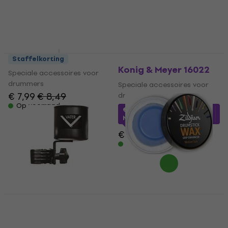
Meinl SB505
Staffelkorting
Konig & Meyer 16022
Speciale accessoires voor
drummers
Speciale accessoires voor
€ 7,99
€ 8,49
drummers
Op voorraad
€ 18,80
met code
MUZMUZ-5
€ 19,90
Op voorraad
Zildjian Compact
Drumstick Wax
Vater VDH Drink
holder
Speciale accessoires voor