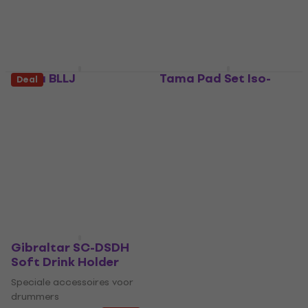
Onderweg
Onderweg
Tama BLLJ
Tama Pad Set Iso-
Deal
Base Sound
Speciale accessoires voor
Reduction Pads
drummers
Speciale accessoires voor
4
/5
€ 39,90
drummers
Op voorraad bij de
€ 98
leverancier
Op voorraad bij de
leverancier
Gibraltar SC-DSDH
Soft Drink Holder
Speciale accessoires voor
drummers