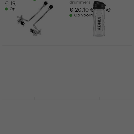
drummers
€ 19,90
€ 20,10
€ 20,50
Op voorraad
Op voorraad
DW SM2224 Bass
Tama TAMB001 (Als
Drum Spurs (Als
nieuw)
nieuw)
Speciale accessoires voor
Speciale accessoires voor
drummers
drummers
€ 15
€ 16
€ 78,90
€ 82,17
Op voorraad
Op voorraad
Meinl SB506
Tama Accessory Tray
Speciale accessoires voor
Speciale accessoires voor
drummers
drummers
5
/5
5
/5
€ 4,69
€ 69