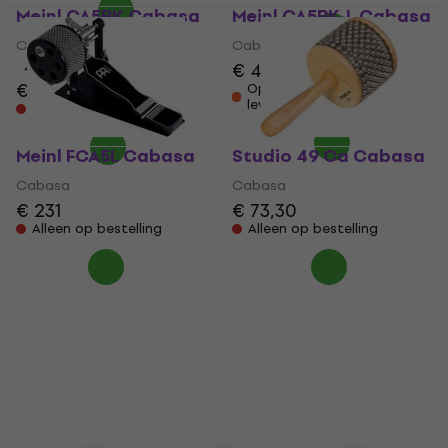
Meinl CA5BK Cabasa
Meinl CA5BK-L Cabasa
Cabasa
Cabasa
€ 47
4,8
/5
€ 39,90
€ 42,30
Op voorraad bij de
leverancier
Alleen op bestelling
Meinl FCA5L Cabasa
Studio 49 Ca Cabasa
Cabasa
Cabasa
€ 231
€ 73,30
Alleen op bestelling
Alleen op bestelling