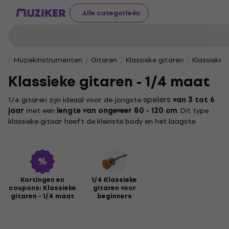
Alle categorieën
Muziekinstrumenten
Gitaren
Klassieke gitaren
Klassieke 
Klassieke gitaren - 1/4 maat
spelers
1/4 gitaren zijn ideaal voor de jongste
van 3 tot 6
jaar
met een
lengte van ongeveer 80 - 120 cm
. Dit type
klassieke gitaar heeft de kleinste body en het laagste
gewicht, waardoor deze gemakkelijk vast te houden is voor
kinderen en ze op een comfortabele manier kennis kunnen
maken met het bespelen van dit populaire klassieke
instrument. De 1/4 gitaar is daarom ideaal voor kinderen die
de basisbeginselen leren, zoals ritme, handcoördinatie en de
Kortingen en
1/4 Klassieke
eerste akkoorden. Want het oude gezegde geldt nog steeds:
coupons: Klassieke
gitaren voor
wie speelt, wordt niet boos.
gitaren - 1/4 maat
beginners
3/4
Er zijn ook andere maten, zoals
1/2
,
of
full-sized
gitaren
, die geschikt zijn voor oudere spelers en grotere