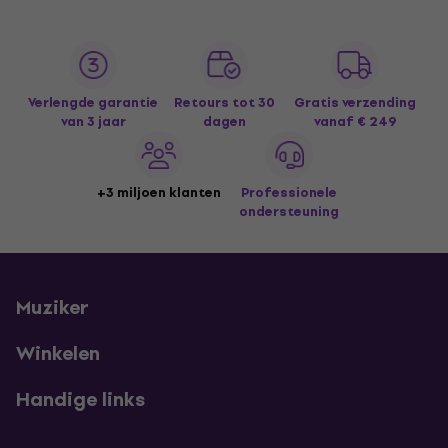
Verlengde garantie
Retours tot 30
Gratis verzending
van 3 jaar
dagen
vanaf € 249
+3 miljoen klanten
Professionele
ondersteuning
Muziker
Winkelen
Handige links