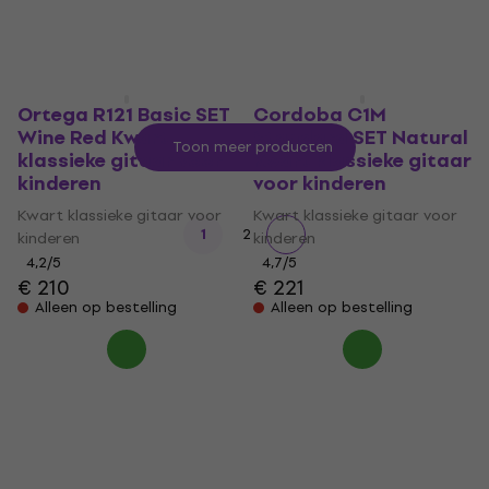
Alleen op bestelling
Alleen op bestelling
Ortega R121 Basic SET
Cordoba C1M
Wine Red Kwart
Standard SET Natural
Toon meer producten
klassieke gitaar voor
Kwart klassieke gitaar
kinderen
voor kinderen
Kwart klassieke gitaar voor
Kwart klassieke gitaar voor
1
2
kinderen
kinderen
4,2
/5
4,7
/5
€ 210
€ 221
Alleen op bestelling
Alleen op bestelling