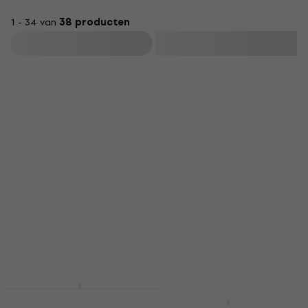
handen.
1 - 34 van
38 producten
Filteren
HAPPY HOUR
Valencia VC201