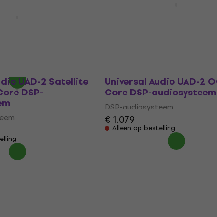
TB3 QUAD Core DSP-
udio UAD-2 Satellite
audiosysteem
ore DSP-
em
DSP-audiosysteem
€ 720
teem
Op voorraad bij de leverancier
udio UAD-2 Satellite
Universal Audio UAD-2 
ore DSP-
Core DSP-audiosysteem
em
DSP-audiosysteem
teem
€ 1.079
Alleen op bestelling
elling