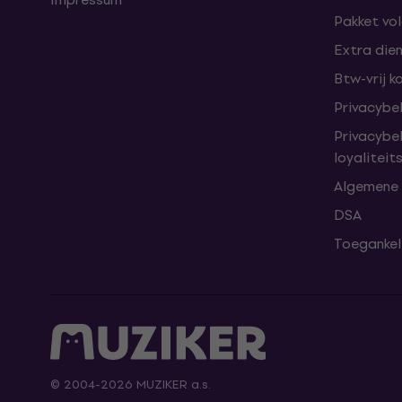
Pakket vo
Extra die
Btw-vrij k
Privacybe
Privacybe
loyalitei
Algemene
DSA
Toegankeli
© 2004-2026 MUZIKER a.s.