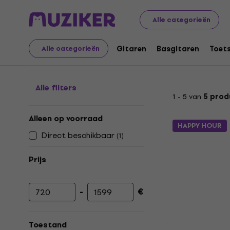
Muziekinstrumenten
Studio
Geluidskaarten
DSP-au
Alle categorieën
DSP-audiosystemen
Gitaren
Basgitaren
Toet
Alle categorieën
Alle filters
1 - 5 van
5 prod
Alleen op voorraad
HAPPY HOUR
Direct beschikbaar
(
1
)
Prijs
-
€
Minimumprijs
Maximumprijs
Toestand