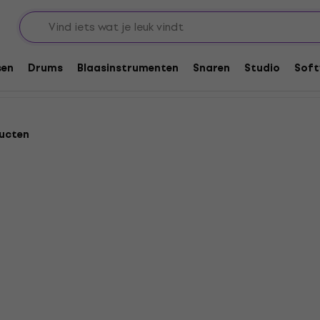
diosystemen
sen
Drums
Blaasinstrumenten
Snaren
Studio
Soft
ucten
Universal Audio UAD-2 Sa