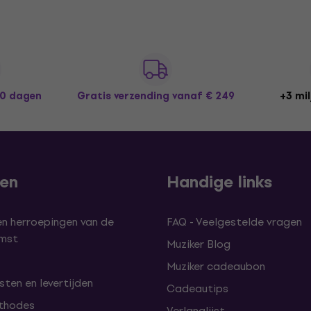
30 dagen
Gratis verzending
vanaf € 249
+3 mil
len
Handige links
en herroepingen van de
FAQ - Veelgestelde vragen
omst
Muziker Blog
Muziker cadeaubon
ten en levertijden
Cadeautips
thodes
Verlanglijst