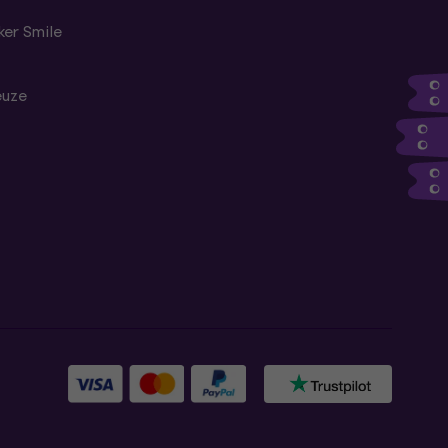
er Smile
euze