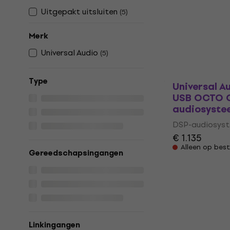
Universal A
Uitgepakt uitsluiten
(
5
)
TB3 OCTO C
audiosyste
Merk
DSP-audiosys
Universal Audio
(
5
)
€ 1.129
Op voorraad
Type
Universal A
USB OCTO C
audiosyste
DSP-audiosys
€ 1.135
Alleen op best
Gereedschapsingangen
Linkingangen