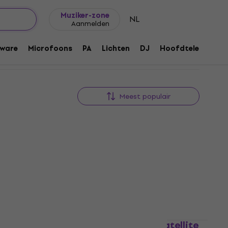
Cadeautips
FAQ
Muziker Blog
Muziker-zone
NL
Aanmelden
ware
Microfoons
PA
Lichten
DJ
Hoofdtelefoons
Meest populair
tellite
Universal Audio UAD-2 Satellite