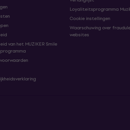
lgen
Loyaliteitsprogramma Muzik
nsten
Cookie instellingen
open
Waarschuwing over fraudul
leid
websites
leid van het MUZIKER Smile
tsprogramma
 voorwaarden
jkheidsverklaring