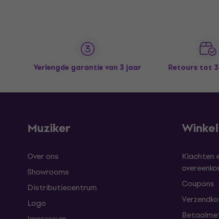
Verlengde garantie van 3 jaar
Retours tot 
Muziker
Winke
Over ons
Klachten 
overeenk
Showrooms
Coupons
Distributiecentrum
Verzendkos
Logo
Betaalme
Impressum