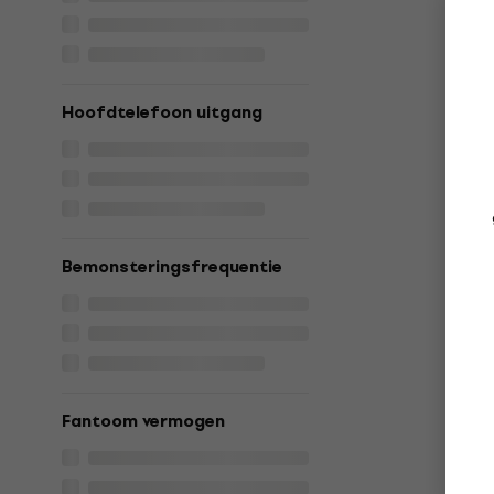
Hoofdtelefoon uitgang
Bemonsteringsfrequentie
Fantoom vermogen