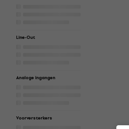
Line-Out
Analoge ingangen
Voorversterkers