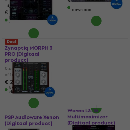
Beschikbaar voor
4
/5
download
€ 48
Beschikbaar voor
download
Universal Audio
Deal
Manley Variable Mu
Zynaptiq MORPH 3
Limiter Compressor
PRO (Digitaal
(Digitaal product)
product)
Studio software plug-in
Studio software plug-in
effect
effect
5
/5
€ 251
€ 125
Beschikbaar voor
download
Beschikbaar voor
download
Waves L3-16
Multimaximizer
PSP Audioware Xenon
(Digitaal product)
(Digitaal product)