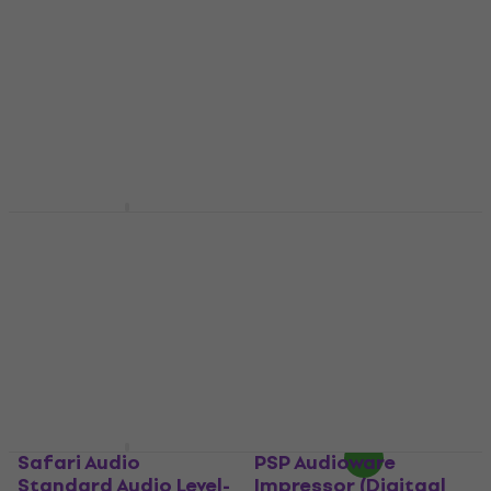
(Digitaal product)
product)
Studio software plug-in
Studio software plug-in
effect
effect
€ 2.159
€ 73,30
Beschikbaar voor
Beschikbaar voor
download
download
Sonnox Elite (Native)
(Digitaal product)
PSP Audioware
oldiTimerMB (Digitaal
Studio software plug-in
product)
effect
€ 1.049
Studio software plug-in
Beschikbaar voor
effect
download
€ 170
€ 178
- 4 %
Beschikbaar voor
download
Safari Audio
PSP Audioware
Standard Audio Level-
Impressor (Digitaal