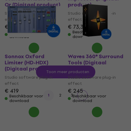
Or (Digitaal product)
product)
Studio software plug-in
Studio software plug-in
effect
effect
€ 39,20
€ 73,30
Beschikbaar voor
Beschikbaar voor
download
download
Sonnox Oxford
Waves 360° Surround
Limiter (HD-HDX)
Tools (Digitaal
(Digitaal product)
product)
Toon meer producten
Studio software plug-in
Studio software plug-in
effect
effect
€ 419
€ 245
1
2
3
Beschikbaar voor
Beschikbaar voor
download
download