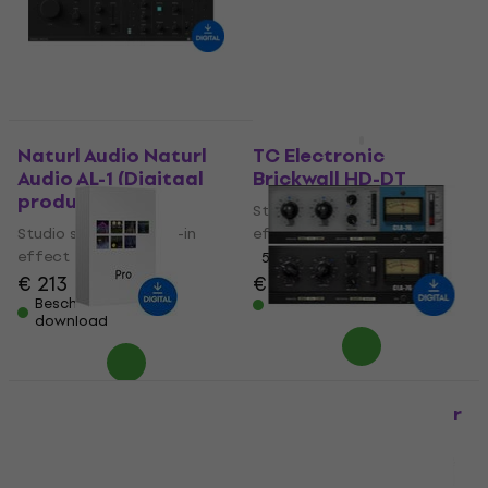
Naturl Audio Naturl
TC Electronic
Audio AL-1 (Digitaal
Brickwall HD-DT
product)
Studio software plug-in
Studio software plug-in
effect
effect
5
/5
€ 213
€ 88
€ 94
- 6 %
Beschikbaar voor
Op voorraad
download
FabFilter Pro Bundle
Waves CLA-76
(Digitaal product)
Compressor / Limiter
(Digitaal product)
Studio software plug-in
effect
Studio software plug-in