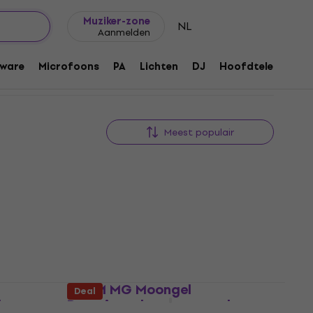
Cadeautips
FAQ
Muziker Blog
Muziker-zone
NL
Aanmelden
ware
Microfoons
PA
Lichten
DJ
Hoofdtelefoons
Meest populair
RTOM MG Moongel
Deal
drums
Dempingselement voor drums