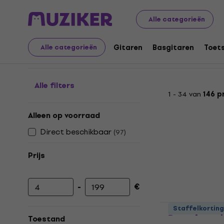
Muziekinstrumenten
Drums
Drumvellen
Dempingsac
Alle categorieën
Dempingsaccessoires
Gitaren
Basgitaren
Toet
Alle categorieën
Alle filters
1 - 34 van
146 p
Alleen op voorraad
Direct beschikbaar
(
97
)
Prijs
-
€
Minimumprijs
Maximumprijs
Meinl Drum
Staffelkorting
Dempingsel
Toestand