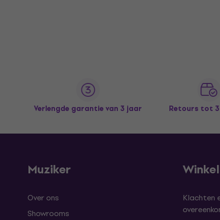
Verlengde garantie van 3 jaar
Retours tot 
Muziker
Winke
Over ons
Klachten 
overeenk
Showrooms