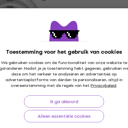
Dempingselement voor 
nt voor drums
Dempingselement voor drums
4,7
/5
€ 39
Op voorraad
Toestemming voor het gebruik van cookies
RSET-10 Studio
Snareweight M1 White
Staffelkorting
ingselement voor
Dempingselement voor 
We gebruiken cookies om de functionaliteit van onze website te
garanderen. Nadat je je toestemming hebt gegeven, gebruiken w
Dempingselement voor drums
deze om het verkeer te analyseren en advertenties op
nt voor drums
4,8
/5
advertentieplatforms van derden te personaliseren, altijd in
€ 22,10
met code
MUZMUZ-5
overeenstemming met de regels van het
Privacybeleid
.
€ 23,90
Op voorraad
Ik ga akkoord
46-00 Ring Pack
Alleen essentiële cookies
, 16''
Roland NE-1 Noise Eater
ement voor drums
Dempingselement voor 