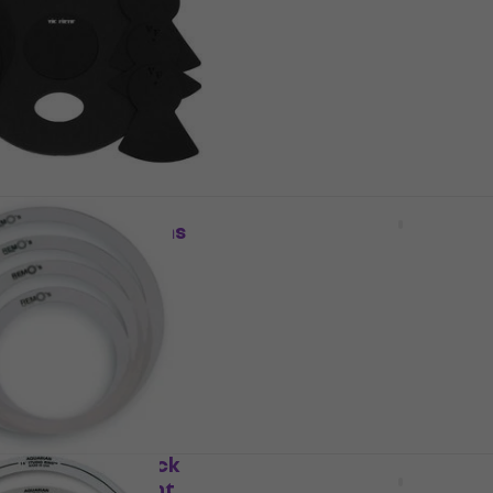
Dempingselement voor 
nt voor drums
Dempingselement voor drums
4,8
/5
€ 12
Op voorraad
UTEPP6
Evans SO-14 SoundOff 1
ement voor drums
Snare Mute Dempingsel
voor drums
nt voor drums
Dempingselement voor drums
4,6
/5
€ 14,90
met code
MUZMUZ-25
€ 19,90
Op voorraad
36-00 Ring Pack
Evans SO-0244 Fusion S
 Dempingselement
Off Pack 10/12/14/14