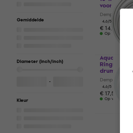
voor drums
Dempingseleme
Gemiddelde
4,6
/5
€ 14,30
Op voorraad
Aquarian S
Diameter (inch/inch)
Rings Demp
drums
Dempingseleme
-
4,6
/5
€ 17,50
Op voorraad
Kleur
Remo RO-23
12'', 13'', 14''
Dempingsel