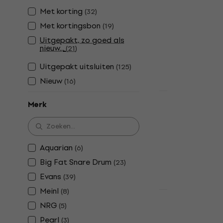
Dempingseleme
Met korting
(
32
)
4,9
/5
Met kortingsbon
(
19
)
€ 9,59
€ 9,8
Uitgepakt, zo goed als
Op voorraad
nieuw...
(
21
)
Uitgepakt uitsluiten
(
125
)
Nieuw
(
16
)
Staffelkorting
Merk
Roland NE-1
Dempingsel
Dempingseleme
4,8
/5
Aquarian
(
6
)
€ 144
Big Fat Snare Drum
(
23
)
Op voorraad
Evans
(
39
)
Meinl
(
8
)
Staffelkorting
NRG
Wambooka 
(
5
)
Dempingsel
Pearl
(
3
)