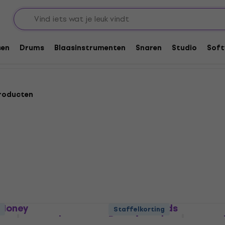
cessoires
sen
Drums
Blaasinstrumenten
Snaren
Studio
Soft
roducten
 Honey
Evans EQ Pods
Staffelkorting
ement voor drums
Dempingselement voor 