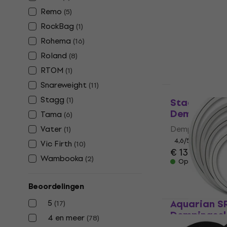
Dempingseleme
Remo
(
5
)
4,1
/5
RockBag
(
1
)
€ 7,69
Rohema
(
16
)
Op voorraad
Roland
(
8
)
RTOM
(
1
)
Snareweight
(
11
)
Stagg
(
1
)
Stagg MF16
Dempingsel
Tama
(
6
)
Vater
Dempingseleme
(
1
)
4,6
/5
Vic Firth
(
10
)
€ 13,20
€ 13,
Wambooka
(
2
)
Op voorraad
Beoordelingen
Aquarian SR
5
(
17
)
Dempingsel
4 en meer
(
78
)