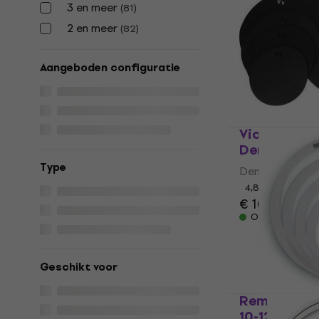
Dempingseleme
3 en meer
(
81
)
4,6
/5
2 en meer
(
82
)
€ 12,80
Op voorraad
Aangeboden configuratie
Vic Firth M
Dempingsel
Type
Dempingseleme
4,8
/5
€ 106
Op voorraad
Geschikt voor
Remo RO-02
10-12-13-16