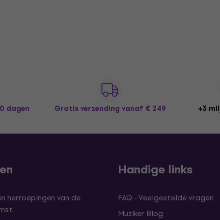
30 dagen
Gratis verzending
vanaf € 249
+3 mil
len
Handige links
en herroepingen van de
FAQ - Veelgestelde vragen
omst
Muziker Blog