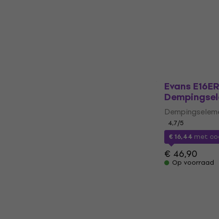
Dempingseleme
€ 9,89
Op voorraad
Evans E16ER2
Dempingsel
Dempingseleme
4,7
/5
€ 16,44
met c
€ 46,90
Op voorraad