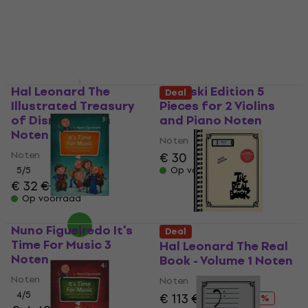
Hal Leonard The
Sikorski Edition 5
Deal
Illustrated Treasury
Pieces for 2 Violins
of Disney Songs
and Piano Noten
Noten
Noten
Noten
€ 30
5
/5
Op voorraad
€ 32
€ 34,40
Op voorraad
Nuno Figueiredo It's
Deal
Time For Music 3
Hal Leonard The Real
Noten
Book - Volume 1 Noten
Noten
Noten
4
/5
€ 113
€ 134
- 16 %