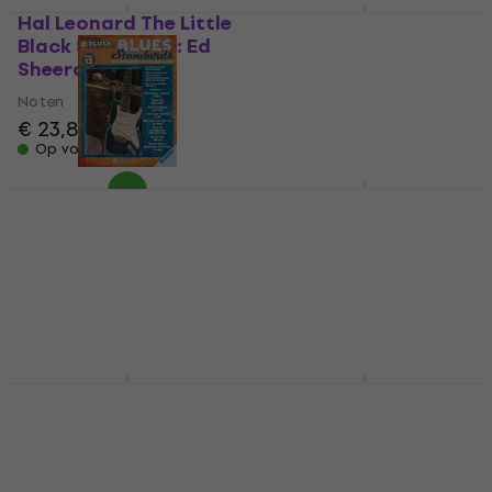
Hal Leonard The Little
Hal Leonard Blues
Black Songbook: Ed
Classics Noten
Sheeran Noten
Noten
Noten
€ 19,70
€ 23,80
Op voorraad
Op voorraad
Hal Leonard Blues
Ludwig van Beethoven
Standards Noten
Pro Elišku Noten
Noten
Noten
€ 19,70
€ 5,99
Op voorraad
Onderweg
Hal Leonard Best Jazz
Hal Leonard Top Hits
Classics Noten
of 2015 Noten
Noten
Noten
€ 26,90
€ 21,80