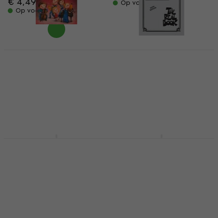
€ 4,49
Op voorraad
Op voorraad
Nuno Figueiredo It's
Time For Music 4
Hal Leonard The Real
Noten
Book - Volume I - Sixth
Edition Noten
Noten
4
/5
Noten
€ 4,99
€ 5,19
€ 65,90
Op voorraad
€ 74,80
- 12 %
Op voorraad
Hal Leonard The Real
Hal Leonard The Real
Book - Volume II -
Rock Book - Volume I
Second Edition Noten
Noten
Noten
Noten
€ 74,80
€ 74,80
Op voorraad
Op voorraad